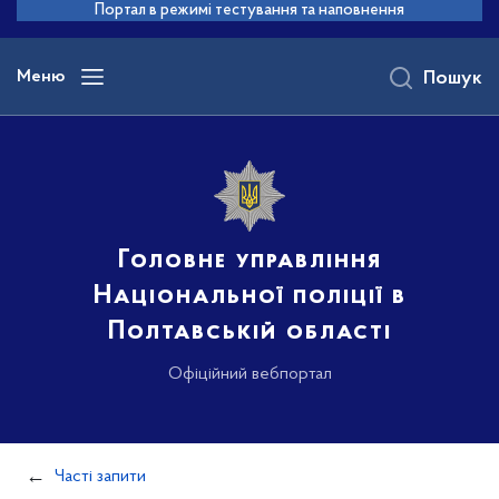
до
Портал в режимі тестування та наповнення
основного
вмісту
Меню
Пошук
Головне управління
Національної поліції в
Полтавській області
Офіційний вебпортал
Часті запити