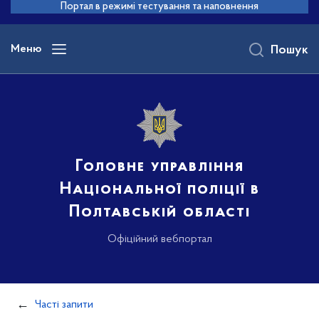
до
Портал в режимі тестування та наповнення
основного
вмісту
Меню
Пошук
Головне управління
Національної поліції в
Полтавській області
Офіційний вебпортал
Часті запити