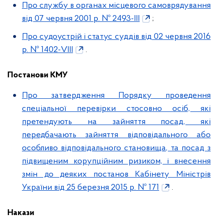
Про службу в органах місцевого самоврядування
від 07 червня 2001 р. № 2493-ІІІ
;
Про судоустрій і статус суддів від 02 червня 2016
р. № 1402-VІІІ
.
Постанови КМУ
Про затвердження Порядку проведення
спеціальної перевірки стосовно осіб, які
претендують на зайняття посад, які
передбачають зайняття відповідального або
особливо відповідального становища, та посад з
підвищеним корупційним ризиком, і внесення
змін до деяких постанов Кабінету Міністрів
України від 25 березня 2015 р. № 171
.
Накази