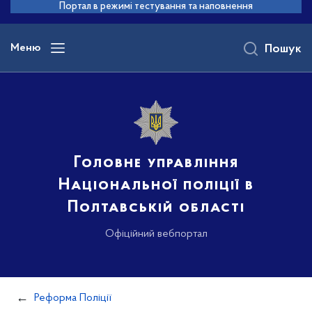
до
Портал в режимі тестування та наповнення
основного
вмісту
Меню
Пошук
Головне управління
Національної поліції в
Полтавській області
Офіційний вебпортал
Реформа Поліції