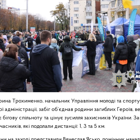
рина Трохименко, начальник Управління молоді та спорту
ї адміністрації, забіг об’єднав родини загиблих Героїв, в
є бігову спільноту та цінує зусилля захисників України. З
асників, які подолали дистанції: 1, 3 та 5 км.
и на заході представили Вячеслав Ясько, помічник началь