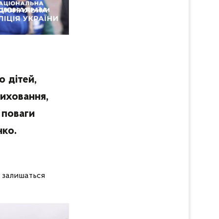
 дітей,
иховання,
 поваги
нко.
и залишаться