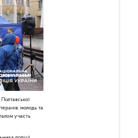
 Полтавської
етеранів, молодь та
агалом участь
ника поліції