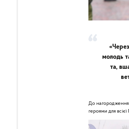
«Через
молодь т
та, вш
ве
До нагородження 
героями для всіє