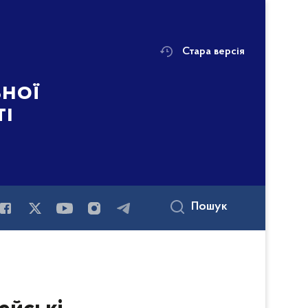
Стара версія
ьної
ті
Пошук