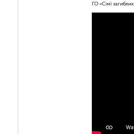
ГО «Сім’ї загибли