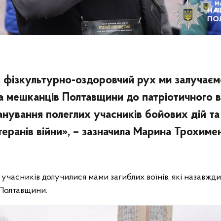
 фізкультурно-оздоровчий рух ми залучаємо
а мешканців Полтавщини до патріотичного в
анування полеглих учасників бойових дій та
теранів війни», – зазначила Марина Трохиме
учасників долучилися мами загиблих воїнів, які назавжд
ї Полтавщини.