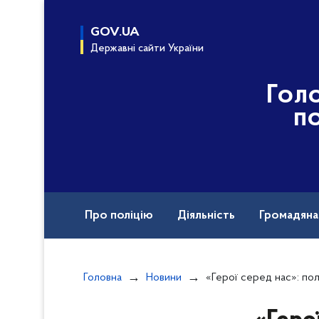
до
основного
GOV.UA
вмісту
Державні сайти України
Гол
по
Про поліцію
Діяльність
Громадян
Назавжди в строю
Головна
Новини
«Герої серед нас»: полтавські поліцейські підтримали патр