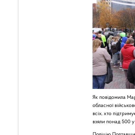
Як повідомила Ма
обласної військово
всіх, хто підтриму
взяли понад 500 уч
Поліцію Полтавщин