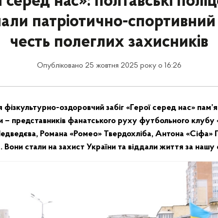
ї серед нас»: полтавські поліц
али патріотично-спортивний 
честь полеглих захисників
Опубліковано 25 жовтня 2025 року о 16:26
я фізкультурно-оздоровчий забіг «Герої серед нас» пам’я
ни – представників фанатського руху футбольного клубу 
дведєва, Романа «Ромео» Твердохліба, Антона «Сіфа» Г
Вони стали на захист України та віддали життя за нашу 