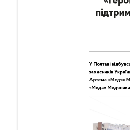
«Геро
підтрим
У Полтаві відбувс
захисників Украї
Артема «Мєдя» Ме
«Меда» Медяника. 