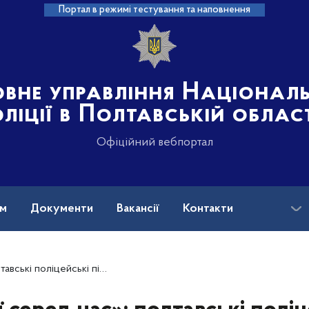
Портал в режимі тестування та наповнення
овне управління Націонал
ліції в Полтавській облас
Офіційний вебпортал
ам
Документи
Вакансії
Контакти
іотично-спортивний забіг на честь полеглих захисників