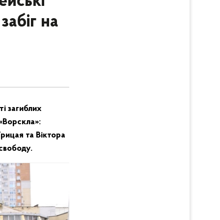
ейські
забіг на
ті загиблих
«Ворскла»:
рицая та Віктора
свободу.