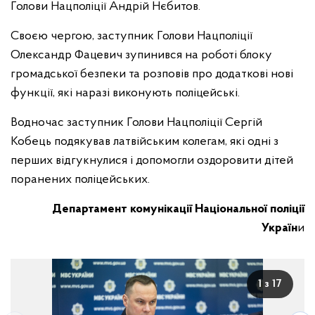
Голови Нацполіції Андрій Нєбитов.
Своєю чергою, заступник Голови Нацполіції
Олександр Фацевич зупинився на роботі блоку
громадської безпеки та розповів про додаткові нові
функції, які наразі виконують поліцейські.
Водночас заступник Голови Нацполіції Сергій
Кобець подякував латвійським колегам, які одні з
перших відгукнулися і допомогли оздоровити дітей
поранених поліцейських.
Департамент комунікації Національної поліції
Україн
и
1 з 17