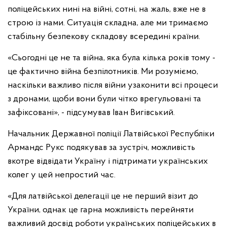
поліцейських нині на війні, сотні, на жаль, вже не в
строю із нами. Ситуація складна, але ми тримаємо
стабільну безпекову складову всередині країни.
«Сьогодні це не та війна, яка була кілька років тому -
це фактично війна безпілотників. Ми розуміємо,
наскільки важливо після війни узаконити всі процеси
з дронами, щоби вони були чітко врегульовані та
зафіксовані», - підсумував Іван Вигівський.
Начальник Державної поліції Латвійської Республіки
Армандс Рукс подякував за зустріч, можливість
вкотре відвідати Україну і підтримати українських
колег у цей непростий час.
«Для латвійської делегації це не перший візит до
України, однак це гарна можливість перейняти
важливий досвід роботи українських поліцейських в