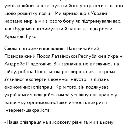
умовах війни та інтегрувати його у стратегічні плани
щодо розвитку поліції. Ми віримо, що в Україні
настане мир, а ми зі свого боку як підтримували вас,
так і будемо підтримувати й надалі», - підкреслив
Армандс Рукс.
Слова підтримки висловив і Надзвичайний і
Повноважний Посол Латвійської Республіки в Україні
Андрейс Пілдеговічс. Він зазначив, не дивлячись на
війну, робота Посольства розширюється, зокрема
з’явилися експерти з воєнної індустрії, з питань
економічної співпраці. Крім того, він подякував
українським поліцейським за успішну співпрацю у
напрямку організованої злочинності, викритті
інтернет-шахрайств.
«Наша співпраця на високому рівні та ми в цьому