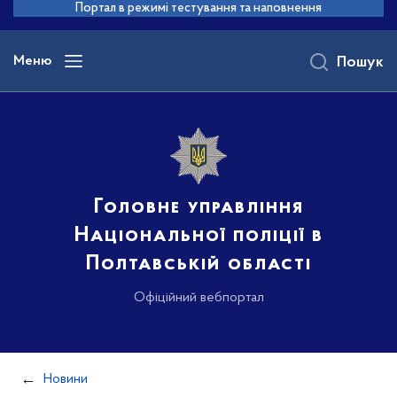
до
Портал в режимі тестування та наповнення
основного
вмісту
Меню
Пошук
Головне управління
Національної поліції в
Полтавській області
Офіційний вебпортал
Новини