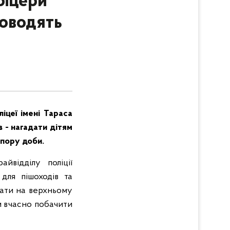
фіцери
роводять
іцеї імені Тараса
 - нагадати дітям
 пору доби.
йвідділу поліції
для пішоходів та
мати на верхньому
ям вчасно побачити