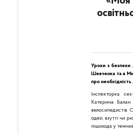
«Моя 
освітнь
Уроки з безпеки 
Шевченка та в Ми
про необхідність
Інспекторка сек
Катерина Балан 
велосипедистів. 
одязі, взутті чи 
пішохода у темний