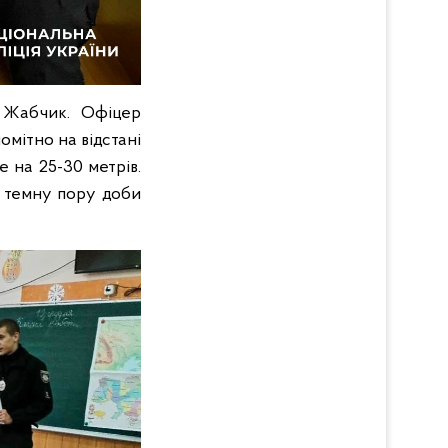
в Жабчик. Офіцер
омітно на відстані
е на 25-30 метрів.
а темну пору доби