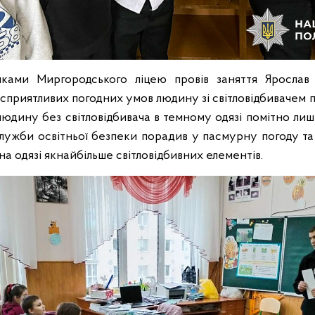
ками Миргородського ліцею провів заняття Яросла
есприятливих погодних умов людину зі світловідбивачем п
 людину без світловідбивача в темному одязі помітно лиш
лужби освітньої безпеки порадив у пасмурну погоду т
а одязі якнайбільше світловідбивних елементів.