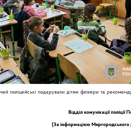
ічей поліцейські подарували дітям флікери та рекоменду
Відділ комунікації поліції 
(За інформацією Миргородського р