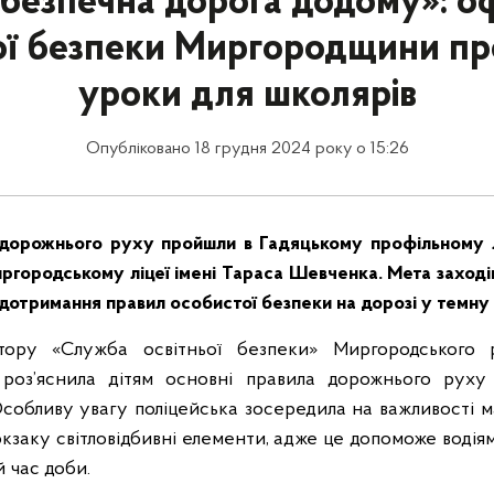
безпечна дорога додому»: о
ої безпеки Миргородщини п
уроки для школярів
Опубліковано 18 грудня 2024 року о 15:26
дорожнього руху пройшли в Гадяцькому профільному л
ргородському ліцеї імені Тараса Шевченка. Мета заходів
 дотримання правил особистої безпеки на дорозі у темну
тору «Служба освітньої безпеки» Миргородського ра
роз’яснила дітям основні правила дорожнього руху 
Особливу увагу поліцейська зосередила на важливості 
рюкзаку світловідбивні елементи, адже це допоможе воді
 час доби.