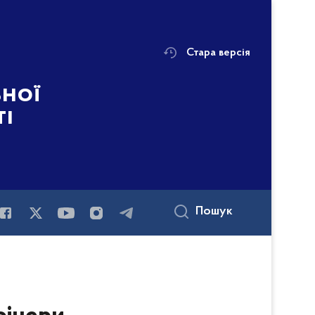
Стара версія
ьної
ті
Пошук