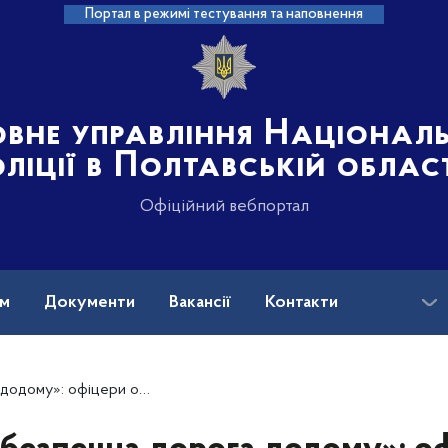
Портал в режимі тестування та наповнення
овне управління Націонал
ліції в Полтавській облас
Офіційний вебпортал
ам
Документи
Вакансії
Контакти
пеки Миргородщини проводять уроки для школярів