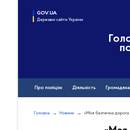
до
основного
GOV.UA
вмісту
Державні сайти України
Гол
по
Про поліцію
Діяльність
Громадян
Назавжди в строю
Головна
Новини
«Моя безпечна дорога додому»: офіцери освітньої без