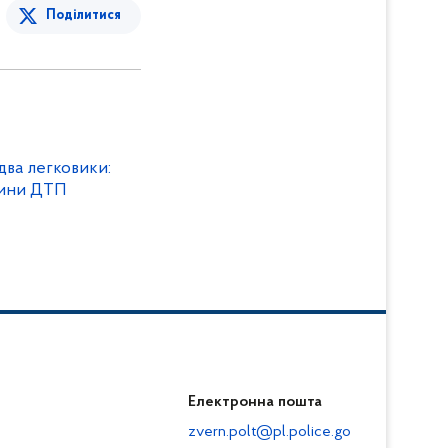
Поділитися
два легковики:
вини ДТП
Електронна пошта
zvern.polt@pl.police.go