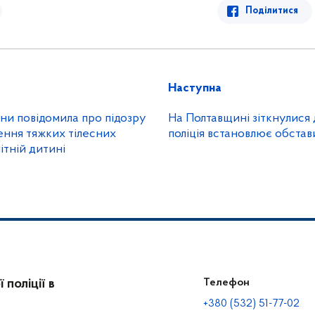
Поділитися
Наступна
ни повідомила про підозру
На Полтавщині зіткнулися 
ення тяжких тілесних
поліція встановлює обста
тній дитині
поліції в
Телефон
+380 (532) 51-77-02