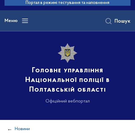
до
Портал в режимі тестування та наповнення
основного
вмісту
Меню
Пошук
Головне управління
Національної поліції в
Полтавській області
Офіційний вебпортал
Новини