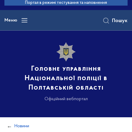
до
Портал в режимі тестування та наповнення
основного
вмісту
Меню
Пошук
Головне управління
Національної поліції в
Полтавській області
Офіційний вебпортал
Новини