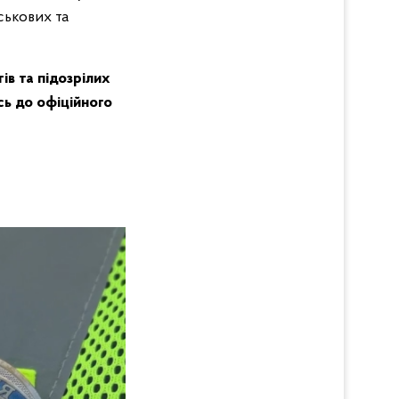
ськових та
в та підозрілих
сь до офіційного