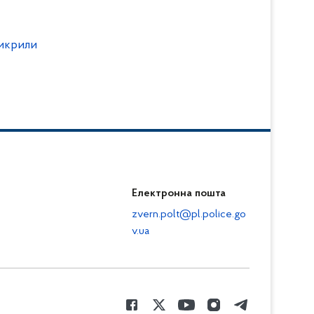
викрили
Електронна пошта
zvern.polt@pl.police.go
v.ua