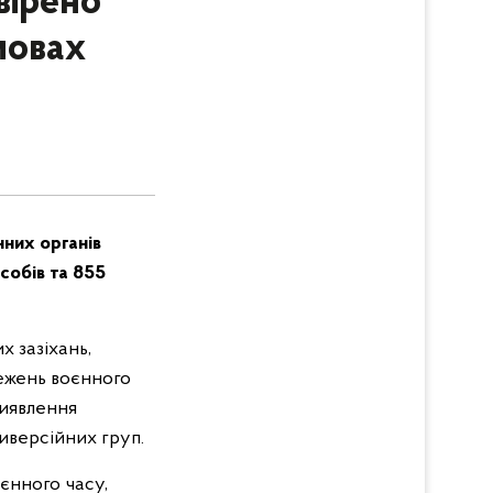
вірено
умовах
нних органів
собів та 855
х зазіхань,
ежень воєнного
виявлення
диверсійних груп.
єнного часу,