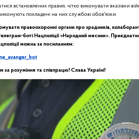
ися встановлених правил, чітко виконувати вказівки вій
 виконують покладені на них службові обов'язки.
мувати правоохоронні органи про зрадників, колаборанті
 телеграм-боті Нацполіції «Народний месник». Приєднати
цполіції можна за посиланням:
ine_avanger_bot
 за розуміння та співпрацю! Слава Україні!