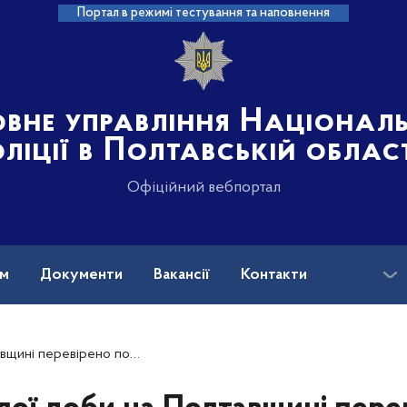
Портал в режимі тестування та наповнення
овне управління Націонал
ліції в Полтавській облас
Офіційний вебпортал
ам
Документи
Вакансії
Контакти
осіб: робота поліції в умовах воєнного стану