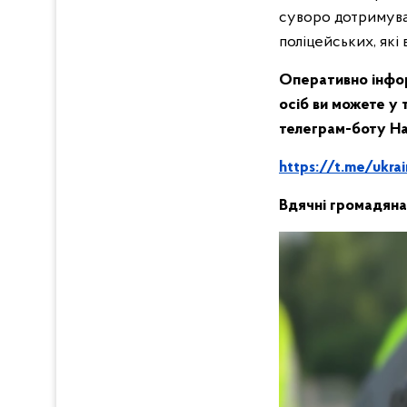
суворо дотримуват
поліцейських, які
Оперативно інфор
осіб ви можете у
телеграм-боту На
https://t.me/ukra
Вдячні громадянам