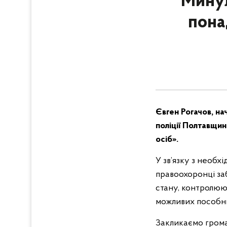
Минул
понад
Євген Рогачов, на
поліції Полтавщин
осіб».
У зв’язку з необх
правоохоронці з
стану, контролюю
можливих пособник
Закликаємо грома