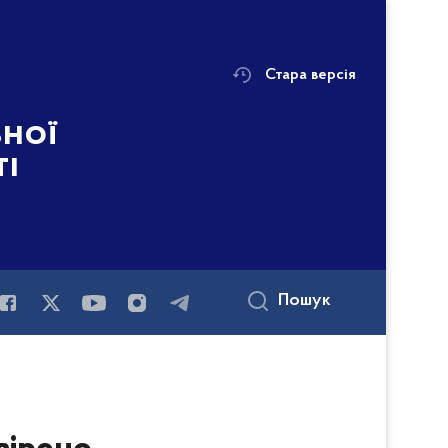
Стара версія
ьної
ті
Пошук