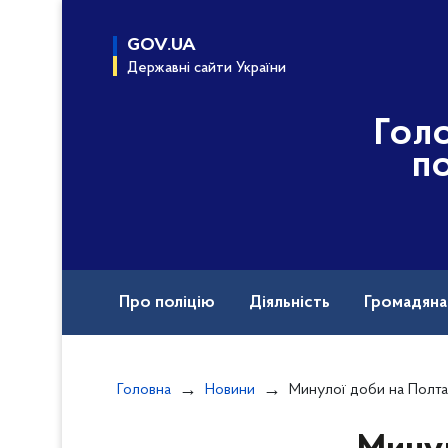
до
основного
GOV.UA
вмісту
Державні сайти України
Гол
по
Про поліцію
Діяльність
Громадян
Назавжди в строю
Головна
Новини
Минулої доби на Полтавщині перевірено понад 850 