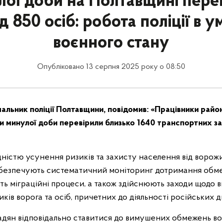
ої доби на Полтавщині пере
 850 осіб: робота поліції в 
воєнного стану
Опубліковано 13 серпня 2025 року о 08:50
чальник поліції Полтавщини, повідомив: «Працівники райо
и минулої доби перевірили близько 1640 транспортних за
ідністю усунення ризиків та захисту населення від ворожи
абезпечують систематичний моніторинг дотримання обм
ть міграційні процеси, а також здійснюють заходи щодо 
ів ворога та осіб, причетних до діяльності російських 
дян відповідально ставитися до вимушених обмежень во