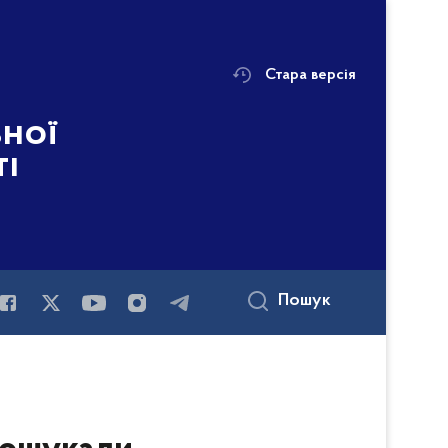
Стара версія
ьної
ті
Пошук