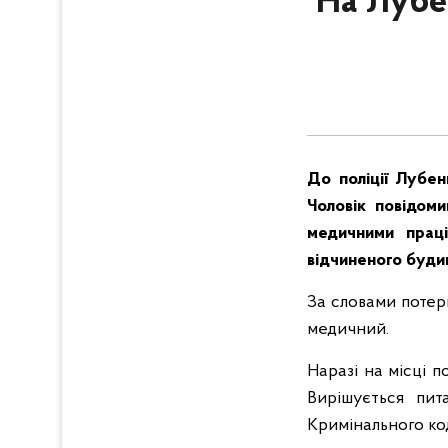
На Лубе
До поліції Лубен
Чоловік повідоми
медичними праці
відчиненого будин
За словами потерп
медичний.
Наразі на місці п
Вирішується пит
Кримінального ко