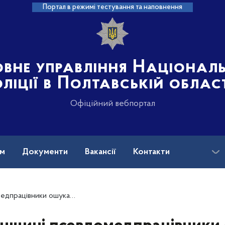
Портал в режимі тестування та наповнення
овне управління Націонал
ліції в Полтавській облас
Офіційний вебпортал
ам
Документи
Вакансії
Контакти
вники ошукали пенсіонера