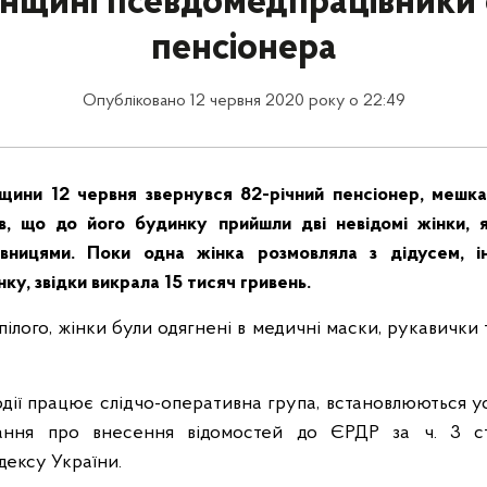
нщині псевдомедпрацівники
пенсіонера
Опубліковано 12 червня 2020 року о 22:49
щини 12 червня звернувся 82-річний пенсіонер, мешк
в, що до його будинку прийшли дві невідомі жінки, 
вницями. Поки одна жінка розмовляла з дідусем, 
ку, звідки викрала 15 тисяч гривень.
ілого, жінки були одягнені в медичні маски, рукавички 
одії працює слідчо-оперативна група, встановлюються ус
ання про внесення відомостей до ЄРДР за ч. 3 ст
дексу України.