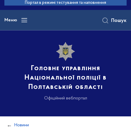
до
Портал в режимі тестування та наповнення
основного
вмісту
Меню
Пошук
Головне управління
Національної поліції в
Полтавській області
Офіційний вебпортал
Новини