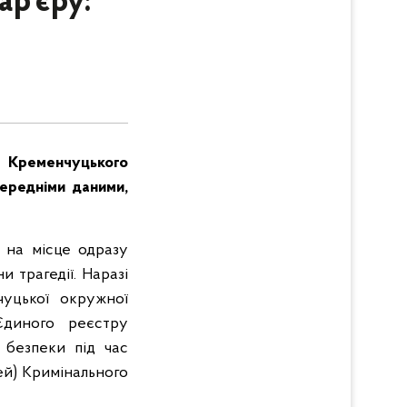
ар’єру:
і, Кременчуцького
передніми даними,
 на місце одразу
и трагедії. Наразі
чуцької окружної
Єдиного реєстру
 безпеки під час
ей) Кримінального