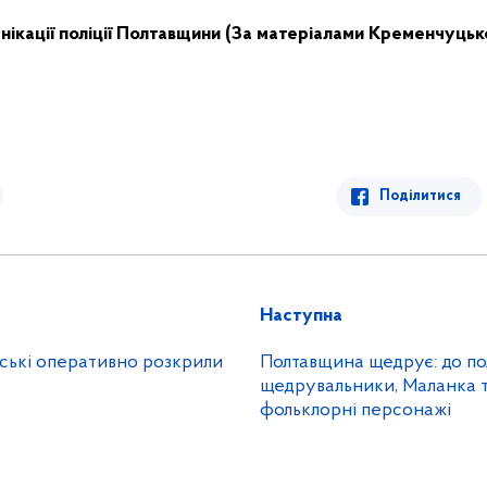
нікації поліції Полтавщини
(За матеріалами Кременчуцьк
Поділитися
Наступна
йські оперативно розкрили
Полтавщина щедрує: до полі
щедрувальники, Маланка т
фольклорні персонажі