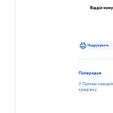
Відділ кому
Надрукувати
Попередня
У Полтаві поліце
крадіжку