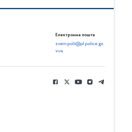
Електронна пошта
zvern.polt@pl.police.go
v.ua