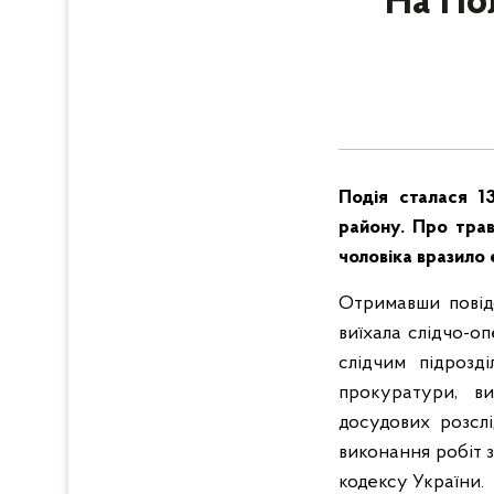
На Пол
Подія сталася 13
району. Про трав
чоловіка вразило 
Отримавши повід
виїхала слідчо-оп
слідчим підрозд
прокуратури, в
досудових розсл
виконання робіт 
кодексу України.