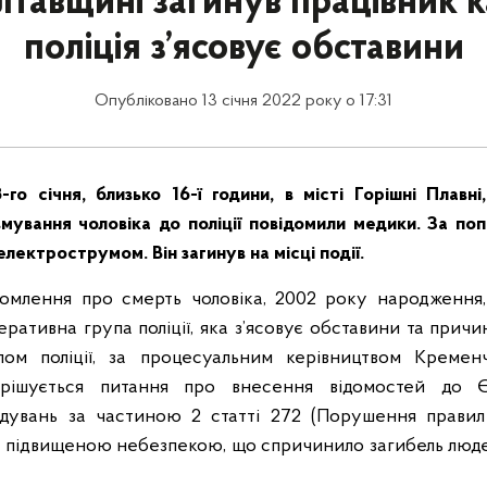
тавщині загинув працівник к
поліція з’ясовує обставини
Опубліковано 13 січня 2022 року о 17:31
-го січня, близько 16-ї години, в місті Горішні Плавн
мування чоловіка до поліції повідомили медики. За по
електрострумом. Він загинув на місці події.
омлення про смерть чоловіка, 2002 року народження,
еративна група поліції, яка з’ясовує обставини та причин
ілом поліції, за процесуальним керівництвом Кремен
ирішується питання про внесення відомостей до 
ідувань за частиною 2 статті 272 (Порушення правил
з підвищеною небезпекою, що спричинило загибель люд