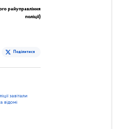
ого райуправління
поліції)
Поділитися
ції завітали
а відомі