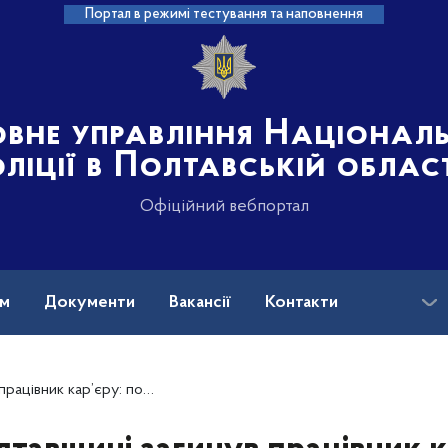
Портал в режимі тестування та наповнення
овне управління Націонал
ліції в Полтавській облас
Офіційний вебпортал
ам
Документи
Вакансії
Контакти
’єру: поліція з’ясовує обставини