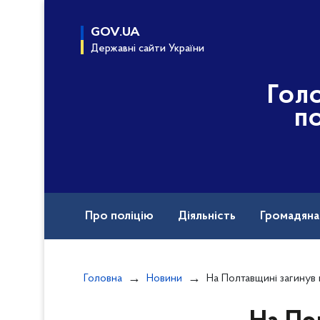
до
основного
GOV.UA
вмісту
Державні сайти України
Гол
по
Про поліцію
Діяльність
Громадян
Назавжди в строю
Головна
Новини
На Полтавщині загинув працівник кар