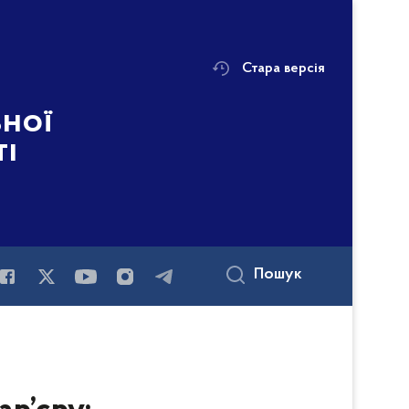
Стара версія
ьної
ті
Пошук