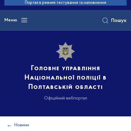
до
Портал в режимі тестування та наповнення
основного
вмісту
Меню
Пошук
Головне управління
Національної поліції в
Полтавській області
Офіційний вебпортал
Новини