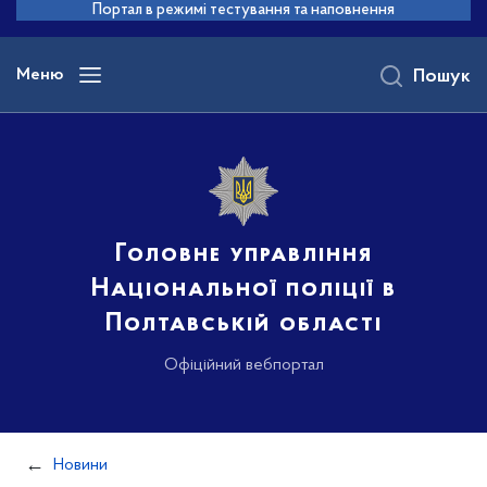
до
Портал в режимі тестування та наповнення
основного
вмісту
Меню
Пошук
Головне управління
Національної поліції в
Полтавській області
Офіційний вебпортал
Новини