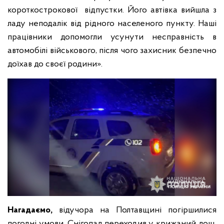
короткострокової відпустки. Його автівка вийшла з
ладу неподалік від рідного населеного пункту. Наші
працівники допомогли усунути несправність в
автомобілі військового, після чого захисник безпечно
доїхав до своєї родини».
Нагадаємо,
відучора на Полтавщині погіршилися
погодні умови. Снігопад переходив у крижаний дощ.