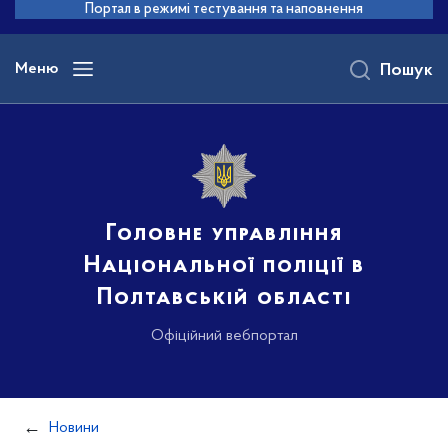
до
Портал в режимі тестування та наповнення
основного
вмісту
Меню
Пошук
Головне управління
Національної поліції в
Полтавській області
Офіційний вебпортал
Новини