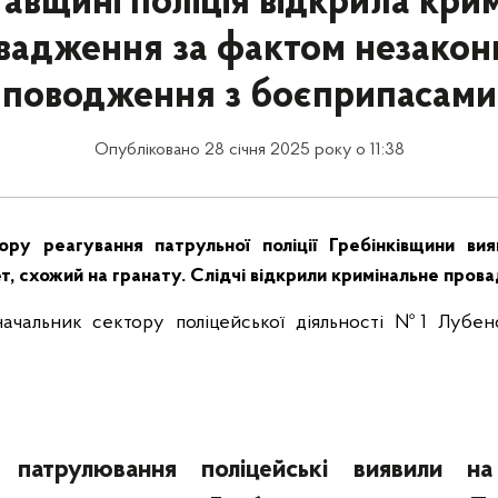
авщині поліція відкрила кри
вадження за фактом незакон
поводження з боєприпасами
Опубліковано 28 січня 2025 року о 11:38
ору реагування патрульної поліції Гребінківщини ви
, схожий на гранату. Слідчі відкрили кримінальне пров
начальник сектору поліцейської діяльності №1 Лубенс
 патрулювання поліцейські виявили на