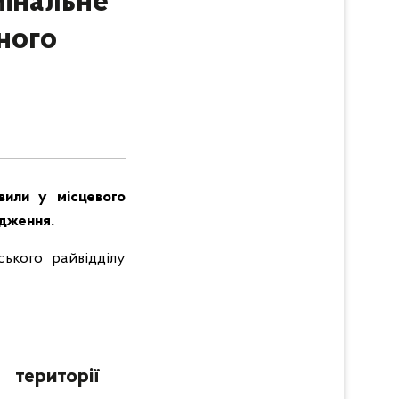
мінальне
ного
явили у місцевого
адження.
ького райвідділу
 території