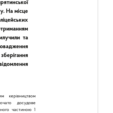
ятинської
у. На місце
оліцейських
отриманням
илучили та
ровадження
зберігання
ідомлення
им керівництвом
очато досудове
еного частиною 1