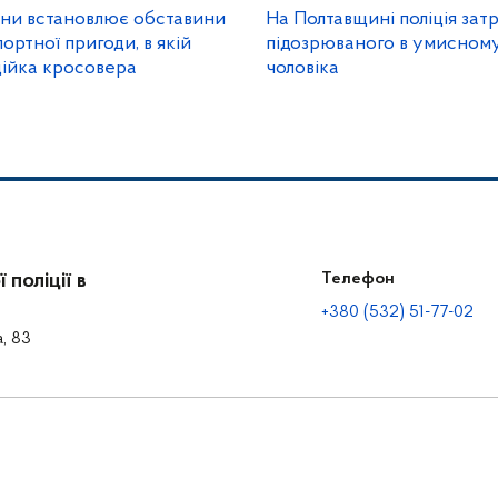
ини встановлює обставини
На Полтавщині поліція зат
ртної пригоди, в якій
підозрюваного в умисному
дійка кросовера
чоловіка
поліції в
Телефон
+380 (532) 51-77-02
а, 83