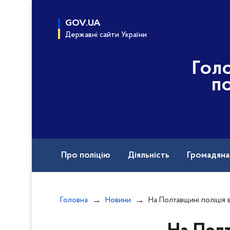
до
основного
GOV.UA
вмісту
Державні сайти України
Гол
по
Про поліцію
Діяльність
Громадян
Назавжди в строю
Головна
Новини
На Полтавщині поліція відкрила кримінальне провадженн