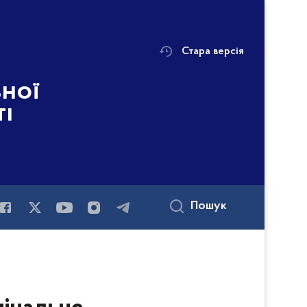
Стара версія
ьної
ті
Пошук