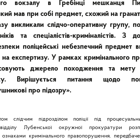
ного вокзалу в Гребінці мешканця Пир
кий мав при собі предмет, схожий на гранат
азу викликали слідчо-оперативну групу, п
ніків та спеціалістів-криміналістів. З д
езпеки поліцейські небезпечний предмет в
 на експертизу. У рамках кримінального п
’ясовують джерело походження та мету 
асу. Вирішується питання щодо пов
шникові про підозру».
м слідчим підрозділом поліції під процесуальн
 відділу Лубенської окружної прокуратури розп
а ознаками кримінального правопорушення, передбач