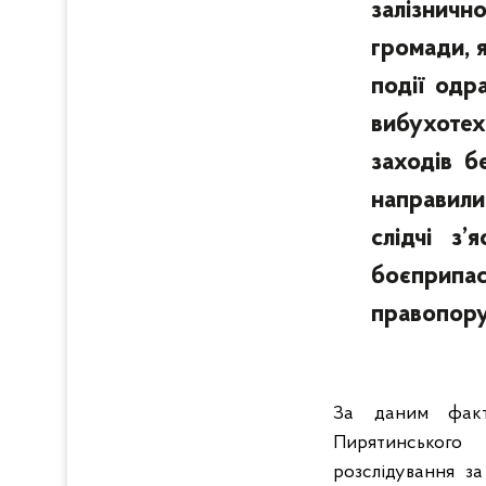
залізнич
громади, я
події одр
вибухотех
заходів б
направили
слідчі з
боєприп
правопору
За даним факто
Пирятинського
розслідування з