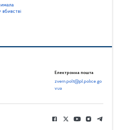
римала
 вбивстві
Електронна пошта
zvern.polt@pl.police.go
v.ua