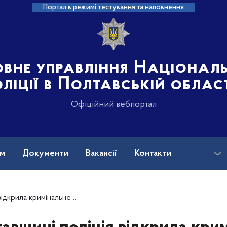
Портал в режимі тестування та наповнення
овне управління Націонал
ліції в Полтавській облас
Офіційний вебпортал
ам
Документи
Вакансії
Контакти
я за фактом незаконного поводження з боєприпасами