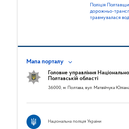
Поліція Полтавщ
дорожньо-транспо
травмувалася во
Мапа порталу
Головне управління Національної 
Полтавській області
36000, м. Полтава, вул. Матвійчука Юліан
Національна поліція України