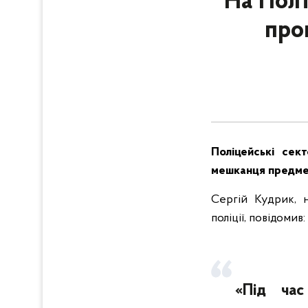
На Полт
про
Поліцейські сект
мешканця предмет
Сергій Кудрик, 
поліції, повідомив:
«Під час