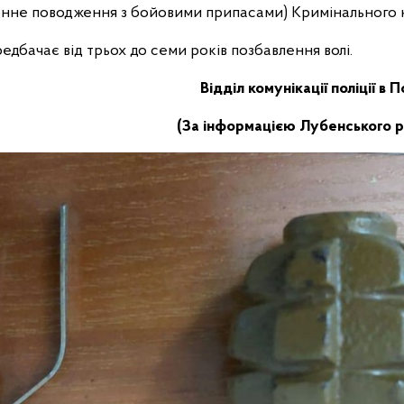
конне поводження з бойовими припасами) Кримінального 
редбачає від трьох до семи років позбавлення волі.
Відділ комунікації поліції в 
(За інформацією Лубенського ра