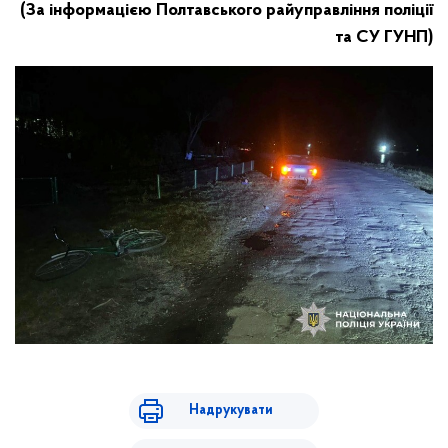
(За інформацією Полтавського райуправління поліції
та СУ ГУНП)
Надрукувати