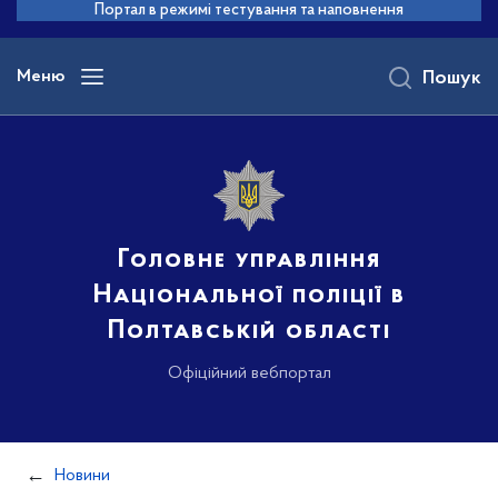
до
Портал в режимі тестування та наповнення
основного
вмісту
Меню
Пошук
Головне управління
Національної поліції в
Полтавській області
Офіційний вебпортал
Новини