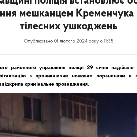
авщині поліція встановлює о
ння мешканцем Кременчука
тілесних ушкоджень
Опубліковано 01 лютого 2024 року о 11:35
го районного управління поліції 29 січня надійшло 
піталізацію з проникаючим ножовим пораненням в 
я відкрила кримінальне провадження.