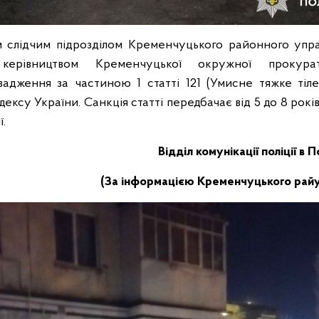
слідчим підрозділом Кременчуцького районного управл
 керівництвом Кременчуцької окружної прокурат
вадження за частиною 1 статті 121 (Умисне тяжке тіл
ексу України. Санкція статті передбачає від 5 до 8 років
ї.
Відділ комунікації поліції в 
(За інформацією Кременчуцького райуп