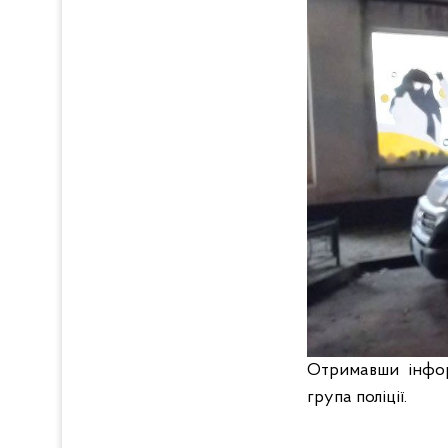
Отримавши інфор
група поліції.