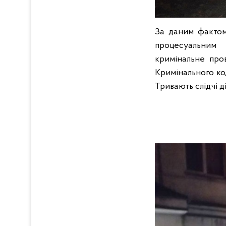
За даним фактом 
процесуальним
кримінальне про
Кримінального код
Тривають слідчі ді