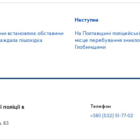
Наступна
ини встановлює обставини
На Полтавщині поліцейськ
раждала пішохідка
місце перебування зникл
Глобинщини
поліції в
Телефон
+380 (532) 51-77-02
а, 83