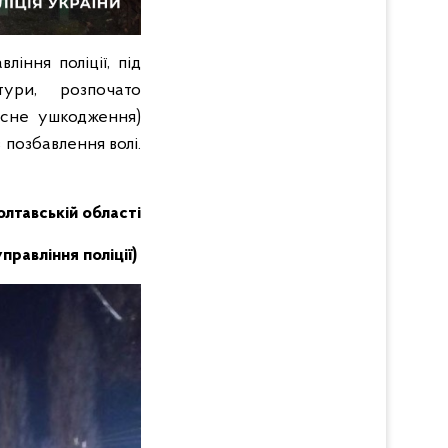
іння поліції, під
ури, розпочато
есне ушкодження)
 позбавлення волі.
Полтавській області
равління поліції)