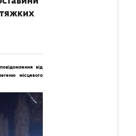
бставини
 тяжких
повідомлення від
легеню місцевого