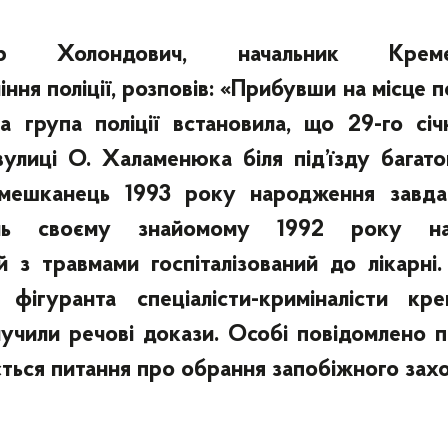
др Холондович, начальник Кремен
ння поліції, розповів: «Прибувши на місце по
а група поліції встановила, що 29-го січ
вулиці О. Халаменюка біля під’їзду багат
 мешканець 1993 року народження завда
нь своєму знайомому 1992 року на
й з травмами госпіталізований до лікарні
фігуранта спеціалісти-криміналісти кре
илучили речові докази. Особі повідомлено 
ється питання про обрання запобіжного зах