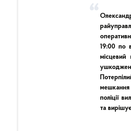
Олексан
райуправлі
оперативн
19:00 по 
місцевий
ушкодже
Потерпіли
мешкання 
поліції в
та вирішу