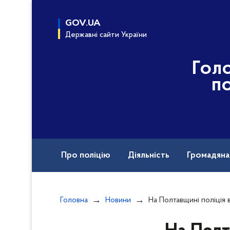
до
основного
GOV.UA
вмісту
Державні сайти України
Гол
по
Про поліцію
Діяльність
Громадян
Назавжди в строю
Головна
Новини
На Полтавщині поліція встановлює обставини отримання