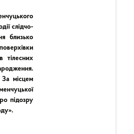
чуцького
дії слідчо-
ня близько
оповерхівки
в тілесних
родження.
. За місцем
менчуцької
про підозру
оду».