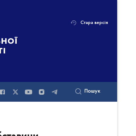
Стара версія
ьної
ті
Пошук