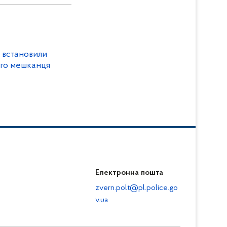
і встановили
ого мешканця
Електронна пошта
zvern.polt@pl.police.go
v.ua