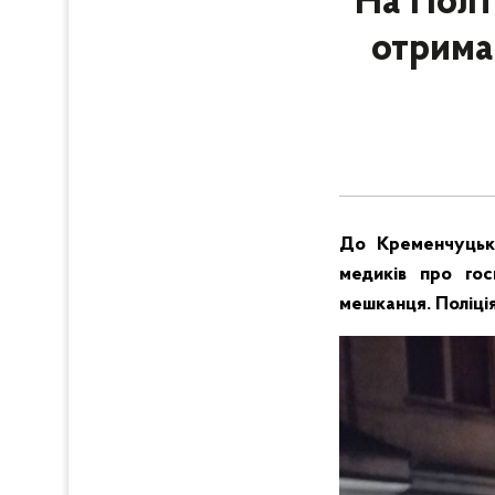
На Полт
отрима
До Кременчуцько
медиків про гос
мешканця. Поліці