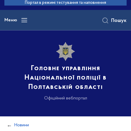
до
Портал в режимі тестування та наповнення
основного
вмісту
Меню
Пошук
Головне управління
Національної поліції в
Полтавській області
Офіційний вебпортал
Новини