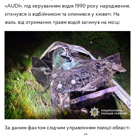
«AUDI», під керуванням водія 1990 року народження,
зіткнувся із відбійником та опинився у кюветі. На
жаль, від отриманих травм водій загинув на місці.
За даним фактом слідчим управлінням поліції області