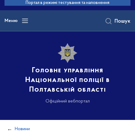
до
Портал в режимі тестування та наповнення
основного
вмісту
Меню
Пошук
Головне управління
Національної поліції в
Полтавській області
Офіційний вебпортал
Новини