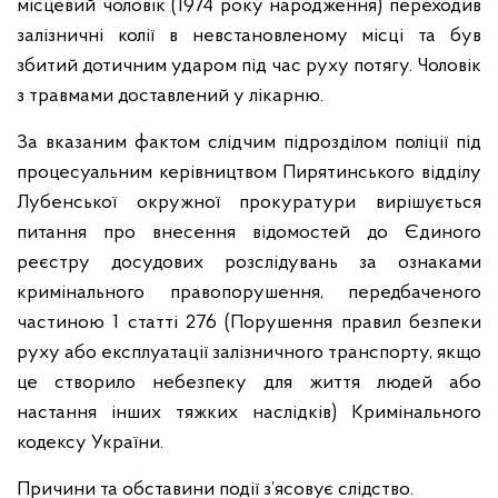
місцевий чоловік (1974 року народження) переходив
залізничні колії в невстановленому місці та був
збитий дотичним ударом під час руху потягу. Чоловік
з травмами доставлений у лікарню.
За вказаним фактом слідчим підрозділом поліції під
процесуальним керівництвом Пирятинського відділу
Лубенської окружної прокуратури вирішується
питання про внесення відомостей до Єдиного
реєстру досудових розслідувань за ознаками
кримінального правопорушення, передбаченого
частиною 1 статті 276 (Порушення правил безпеки
руху або експлуатації залізничного транспорту, якщо
це створило небезпеку для життя людей або
настання інших тяжких наслідків) Кримінального
кодексу України.
Причини та обставини події з’ясовує слідство.