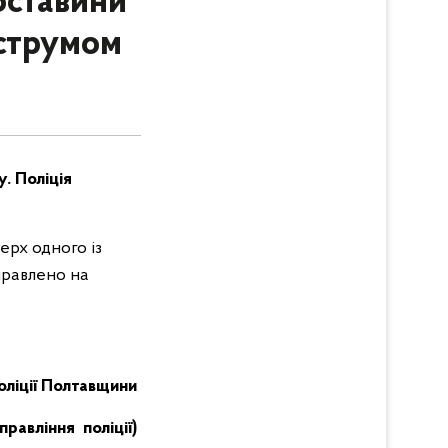
бставини
 струмом
. Поліція
ерх одного із
аправлено на
поліції Полтавщини
равління поліції)