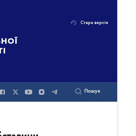
Стара версія
ьної
ті
Пошук