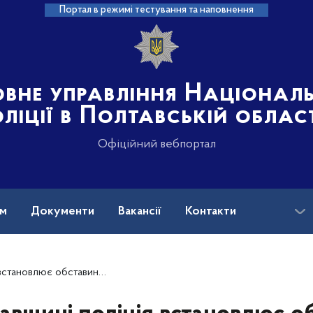
Портал в режимі тестування та наповнення
овне управління Націонал
ліції в Полтавській облас
Офіційний вебпортал
ам
Документи
Вакансії
Контакти
агибелі юнака внаслідок ураження струмом