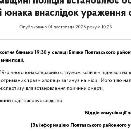
авщині поліція встановлює о
і юнака внаслідок ураження
Опубліковано 01 листопада 2025 року о 10:28
жовтня близько 19:30 у селищі Білики Полтавського району
ини події.
 19-річного юнака вразило струмом, коли він піднявся на в
ід отриманих травм хлопець загинув на місці. Його тіло н
кспертизу для встановлення причини смерті.
ини події з’ясовує слідство.
Відділ комунікації 
(За інформацією Полтавського районного уп