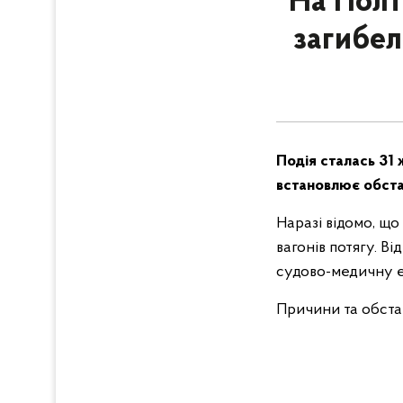
На Полт
загибел
Подія сталась 31 
встановлює обстав
Наразі відомо, що
вагонів потягу. В
судово-медичну е
Причини та обстав