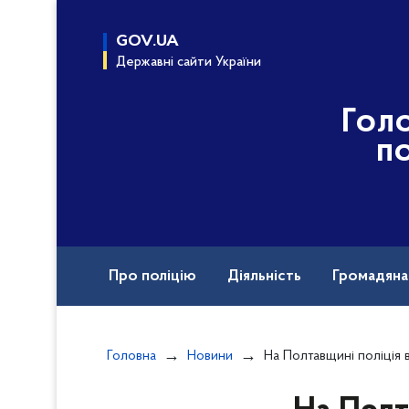
до
основного
GOV.UA
вмісту
Державні сайти України
Гол
по
Про поліцію
Діяльність
Громадян
Назавжди в строю
Головна
Новини
На Полтавщині поліція встановлює обставини з