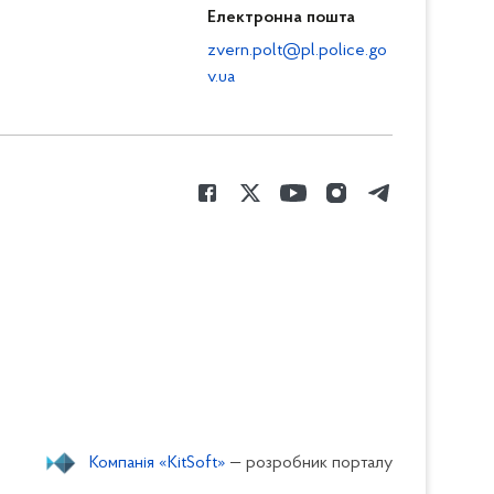
Електронна пошта
zvern.polt@pl.police.go
v.ua
Компанія «KitSoft»
— розробник порталу