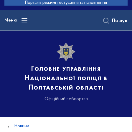
до
Портал в режимі тестування та наповнення
основного
вмісту
Меню
Пошук
Головне управління
Національної поліції в
Полтавській області
Офіційний вебпортал
Новини