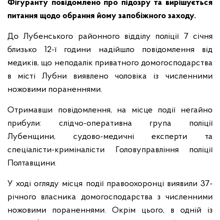
Фігуранту повідомлено про підозру та вирішується
питання щодо обрання йому запобіжного заходу.
До Лубенського районного відділу поліції 7 січня
близько 12-ї години надійшло повідомлення від
медиків, що неподалік приватного домогосподарства
в місті Лубни виявлено чоловіка із численними
ножовими пораненнями.
Отримавши повідомлення, на місце події негайно
прибули: слідчо-оперативна група поліції
Лубенщини, судово-медичні експерти та
спеціалісти-криміналісти Головуправління поліції
Полтавщини.
У ході огляду місця події правоохоронці виявили 37-
річного власника домогосподарства з численними
ножовими пораненнями. Окрім цього, в одній із