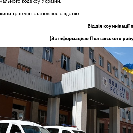
інального кодексу України.
ини трагедії встановлює слідство.
Відділ коумнікації 
(За інформацією Полтавського райу