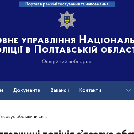
Портал в режимі тестування та наповнення
овне управління Націонал
ліції в Полтавській облас
Офіційний вебпортал
ам
Документи
Вакансії
Контакти
вини смерті неповнолітнього хлопця