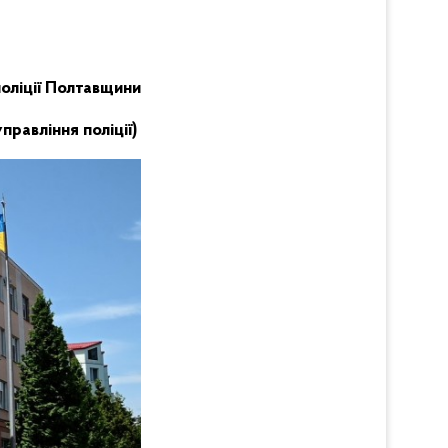
поліції Полтавщини
правління поліції)