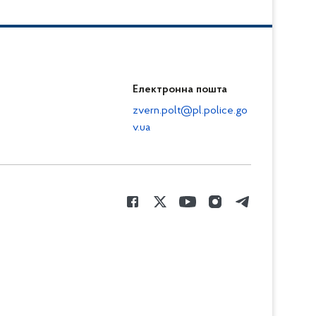
Електронна пошта
zvern.polt@pl.police.go
v.ua