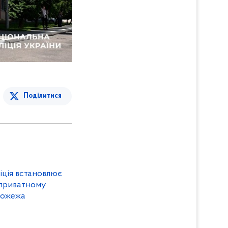
Поділитися
іція встановлює
 приватному
пожежа