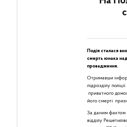
На Пол
с
Подія сталася вно
смерть юнака над
провадження.
Отримавши інформ
підрозділу поліці
приватного домов
його смерті приз
За даним фактом с
відділу Решетилі