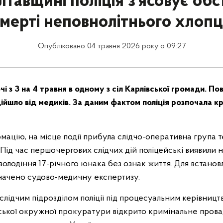
тавщині поліція з’ясовує об
мерті неповнолітнього хлоп
Опубліковано 04 травня 2026 року о 09:27
чі з 3 на 4 травня в одному з сіл Карлівської громади. П
ійшло від медиків. За даним фактом поліція розпочала к
ацію, на місце події прибула слідчо-оперативна група 
ї. Під час першочергових слідчих дій поліцейські виявили н
олодіння 17-річного юнака без ознак життя. Для встано
начено судово-медичну експертизу.
лідчим підрозділом поліції під процесуальним керівницт
вської окружної прокуратури відкрито кримінальне пров