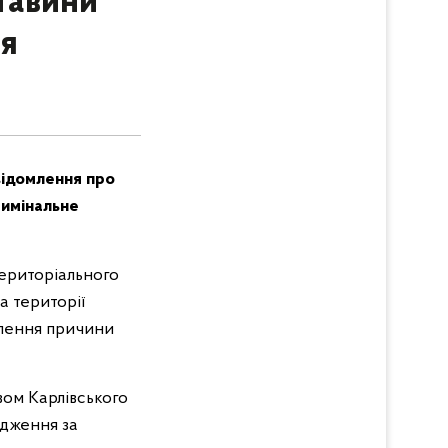
ставини
ця
овідомлення про
римінальне
територіального
а території
влення причини
вом Карлівського
адження за