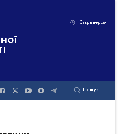
Стара версія
ьної
ті
Пошук