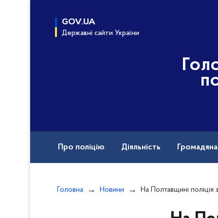
до
основного
GOV.UA
вмісту
Державні сайти України
Гол
по
Про поліцію
Діяльність
Громадян
Назавжди в строю
Головна
Новини
На Полтавщині поліція з’ясовує обста