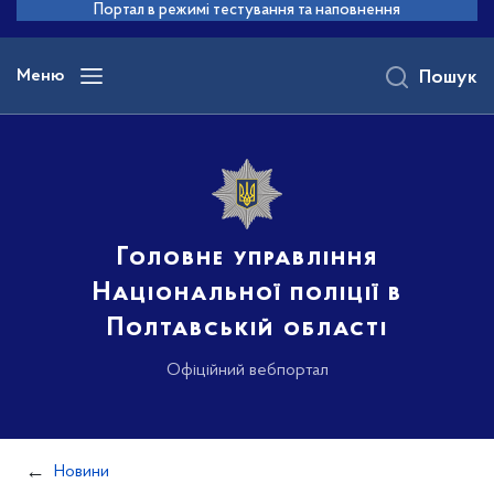
до
Портал в режимі тестування та наповнення
основного
вмісту
Меню
Пошук
Головне управління
Національної поліції в
Полтавській області
Офіційний вебпортал
Новини