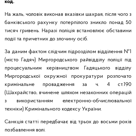
код.
На жаль, чоловік виконав вказівки шахрая, після чого з
банківського рахунку потерпілого зникло понад 50
тисяч гривень. Наразі поліція встановлює обставини
події та причетних до злочину осіб.
За даним фактом слідчим підрозділом відділення №1
(місто Гадяч) Миргородського райвідділу поліції під
процесуальним керівництвом Гадяцького відділу
Миргородської окружної прокуратури розпочато
кримінальне провадження за ч. 4 ст.190
(Шахрайство, вчинене шляхом незаконних операцій
з використанням електронно-обчислювальної
техніки) Кримінального кодексу України.
Санкція статті передбачає від трьох до восьми років
позбавлення волі.