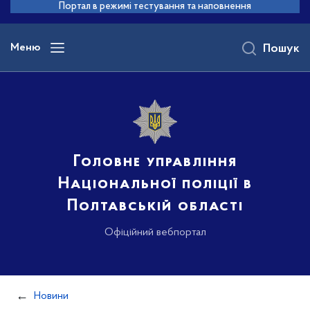
до
Портал в режимі тестування та наповнення
основного
вмісту
Меню
Пошук
Головне управління
Національної поліції в
Полтавській області
Офіційний вебпортал
Новини