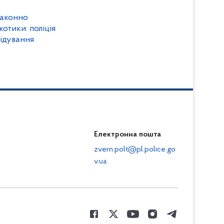
законно
отики: поліція
ідування
Електронна пошта
zvern.polt@pl.police.go
v.ua