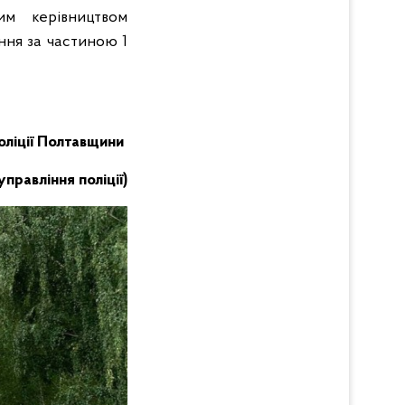
им керівництвом
ння за частиною 1
поліції Полтавщини
равління поліції)