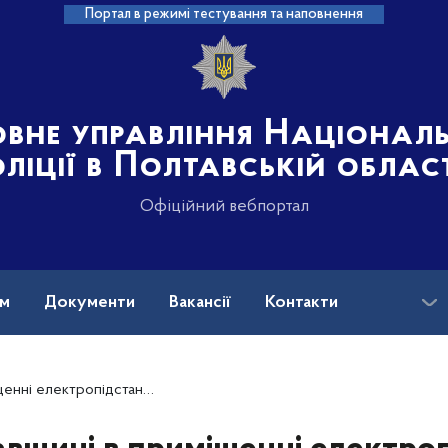
Портал в режимі тестування та наповнення
овне управління Націонал
ліції в Полтавській облас
Офіційний вебпортал
ам
Документи
Вакансії
Контакти
ертвого чоловіка: поліція розпочала розслідування