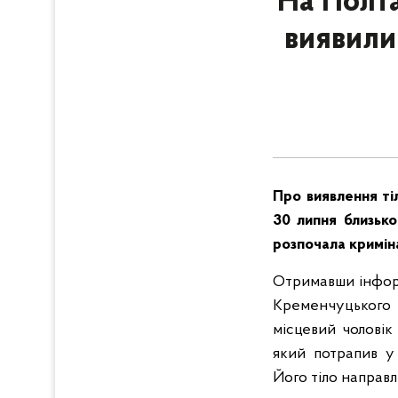
На Полта
виявили 
Про виявлення ті
30 липня близько
розпочала кримін
Отримавши інформ
Кременчуцького 
місцевий чоловік
який потрапив у 
Його тіло направ