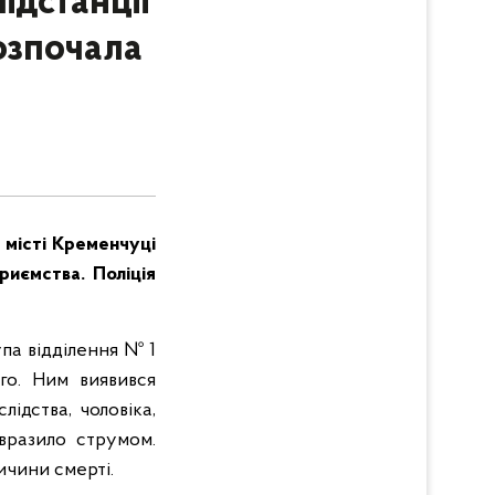
ідстанції
розпочала
 місті Кременчуці
риємства. Поліція
па відділення № 1
го. Ним виявився
ідства, чоловіка,
 вразило струмом.
ичини смерті.