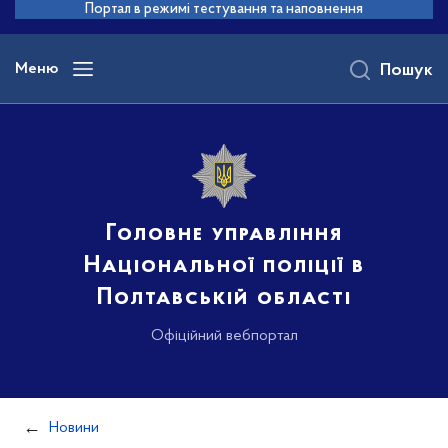
до
Портал в режимі тестування та наповнення
основного
вмісту
Меню
Пошук
Головне управління
Національної поліції в
Полтавській області
Офіційний вебпортал
Новини