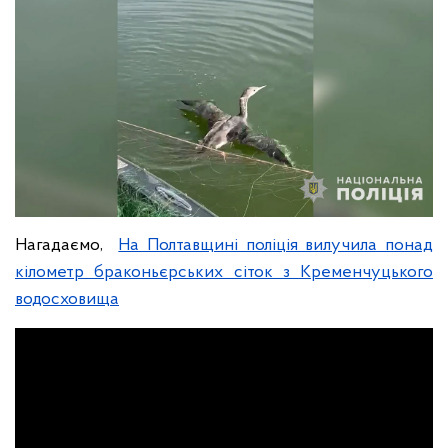
Нагадаємо,
На Полтавщині поліція вилучила понад
кілометр браконьєрських сіток з Кременчуцького
водосховища