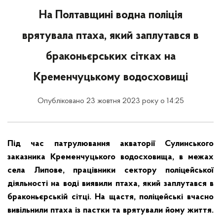
На Полтавщині водна поліція
врятувала птаха, який заплутався в
браконьєрських сітках на
Кременчуцькому водосховищі
Опубліковано 23 жовтня 2023 року о 14:25
Під час патрулювання акваторії Сулинського
заказника Кременчуцького водосховища, в межах
села Липове, працівники сектору поліцейської
діяльності на воді виявили птаха, який заплутався в
браконьєрській сітці. На щастя, поліцейські вчасно
вивільнили птаха із пастки та врятували йому життя.