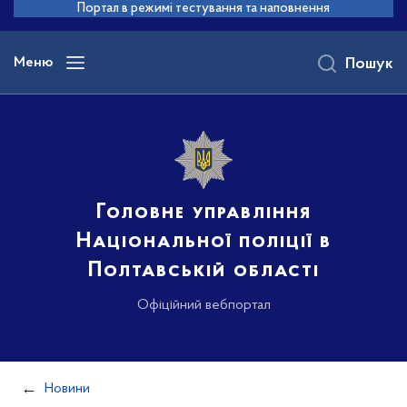
до
Портал в режимі тестування та наповнення
основного
вмісту
Меню
Пошук
Головне управління
Національної поліції в
Полтавській області
Офіційний вебпортал
Новини