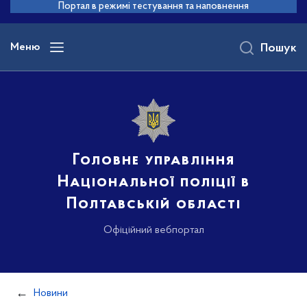
до
Портал в режимі тестування та наповнення
основного
вмісту
Меню
Пошук
Головне управління
Національної поліції в
Полтавській області
Офіційний вебпортал
Новини