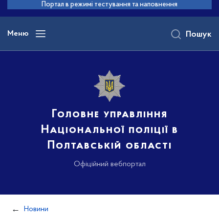
до
Портал в режимі тестування та наповнення
основного
вмісту
Меню
Пошук
Головне управління
Національної поліції в
Полтавській області
Офіційний вебпортал
Новини