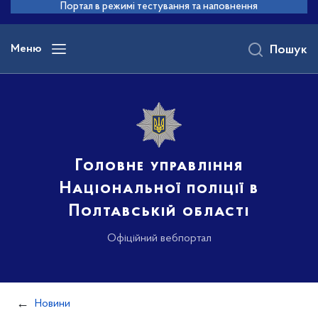
до
Портал в режимі тестування та наповнення
основного
вмісту
Меню
Пошук
Головне управління
Національної поліції в
Полтавській області
Офіційний вебпортал
Новини