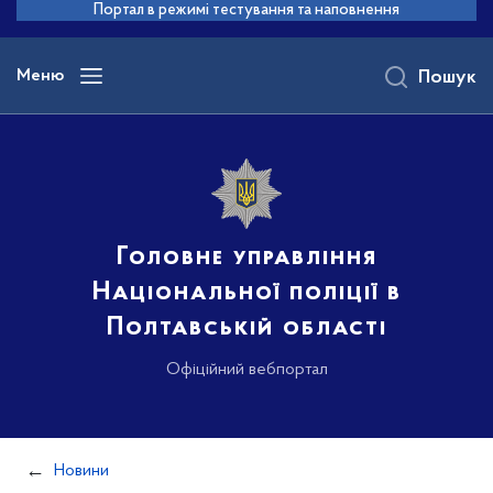
до
Портал в режимі тестування та наповнення
основного
вмісту
Меню
Пошук
Головне управління
Національної поліції в
Полтавській області
Офіційний вебпортал
Новини