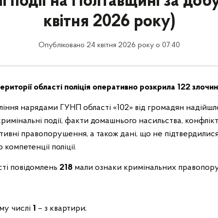
і події на Полтавщині за добу
квітня 2026 року)
Опубліковано 24 квітня 2026 року о 07:40
ериторії області поліція оперативно розкрила 1
22 злочин
іння нарядами ГУНП області «102» від громадян надійшло
кримінальні події, факти домашнього насильства, конфлі
ативні правопорушення, а також дані, що не підтвердилися,
 компетенції поліції.
ості повідомлень
218
мали ознаки кримінальних правопор
ому числі
1
– з квартири;