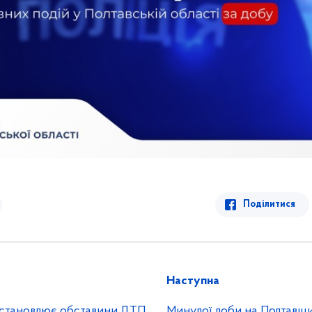
Поділитися
Наступна
 встановлює обставини ДТП
Минулої доби на Полтавщи