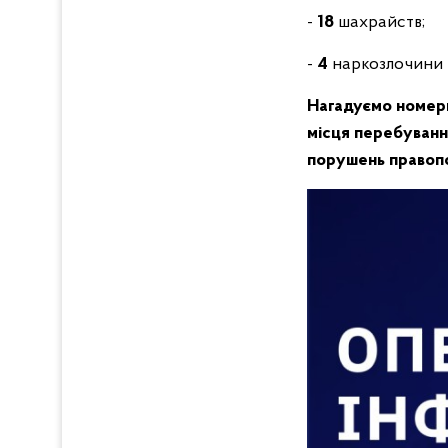
-
18
шахрайств;
-
4
наркозлочини т
Нагадуємо номери
місця перебування
порушень правопо