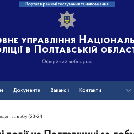
Портал в режимі тестування та наповнення
овне управління Націонал
ліції в Полтавській облас
Офіційний вебпортал
ам
Документи
Вакансії
Контакти
добу (23-24 квітня 2026 року)