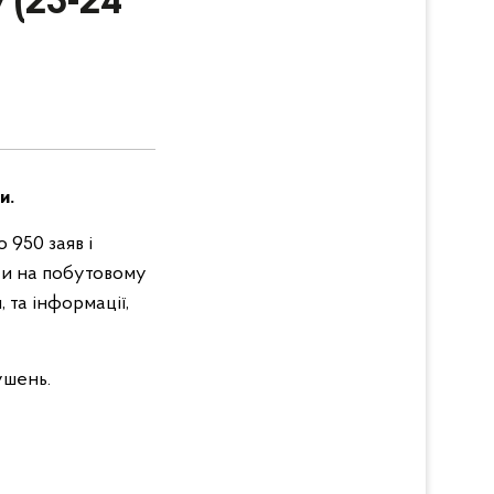
 (23-24
и.
 950 заяв і
кти на побутовому
 та інформації,
ушень.