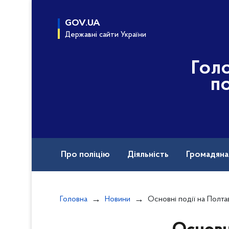
до
основного
GOV.UA
вмісту
Державні сайти України
Гол
по
Про поліцію
Діяльність
Громадян
Назавжди в строю
Головна
Новини
Основні події на Полтавщині за 