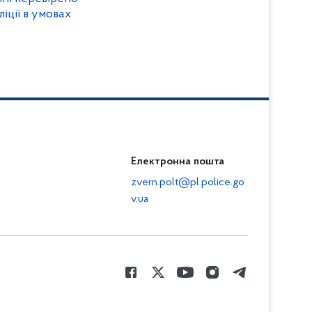
ліції в умовах
Електронна пошта
zvern.polt@pl.police.go
v.ua