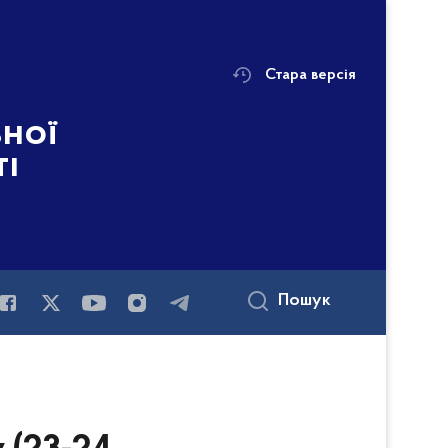
Стара версія
ьної
ті
Пошук