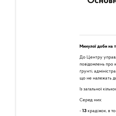
Основн
Минулої доби на т
До Центру управл
повідомлень про 
ґрунті, адміністр
що не належать до
Із загальної кільк
Серед них:
-
13
крадіжок, в т