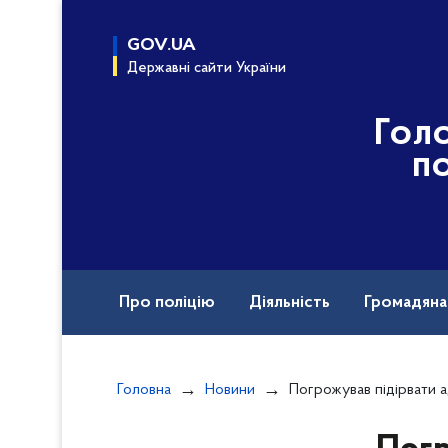
до
основного
GOV.UA
вмісту
Державні сайти України
Гол
по
Про поліцію
Діяльність
Громадян
Назавжди в строю
Головна
Новини
Погрожував підірвати адміністративну будівлю: По