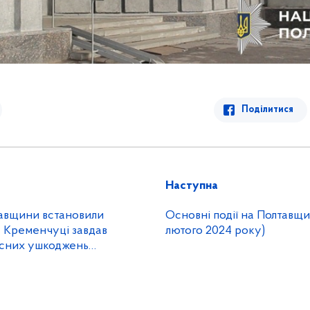
Поділитися
Наступна
тавщини встановили
Основні події на Полтавщин
у Кременчуці завдав
лютого 2024 року)
есних ушкоджень