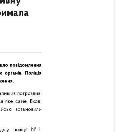
тивну
тримала
йшло повідомлення
 органів. Поліція
ження.
алишив погрозливі
в яке саме. Вході
йські встановили
ділу поліції №1,