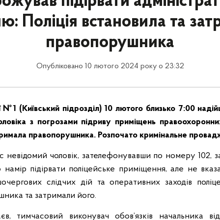
ожував підірвати адміністра
ю: Поліція встановила та за
правопорушника
Опубліковано 10 лютого 2024 року о 23:32
ії №1 (Київський підрозділ) 10 лютого близько 7:00 наді
оловіка з погрозами підриву приміщень правоохоронних
тримала правопорушника. Розпочато кримінальне провад
ас невідомий чоловік, зателефонувавши по номеру 102, з
 намір підірвати поліцейське приміщення, але не вказа
очергових слідчих дій та оперативних заходів поліце
ника та затримали його.
аєв, тимчасовий виконувач обов’язків начальника від