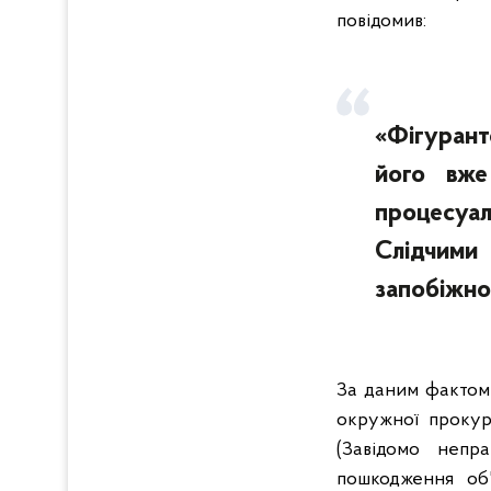
повідомив:
«Фігурант
його вже
процесуал
Слідчими
запобіжно
За даним фактом 
окружної прокур
(Завідомо непр
пошкодження об'є