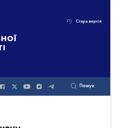
Стара версія
ьної
ті
Пошук