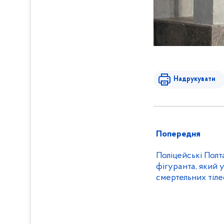
Надрукувати
Попередня
Поліцейські Пол
фігуранта, який 
смертельних тіл
знайомому