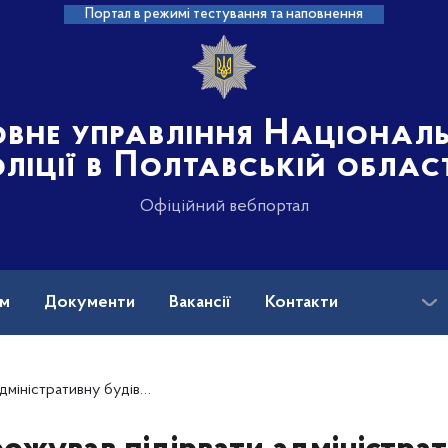
Портал в режимі тестування та наповнення
овне управління Націонал
ліції в Полтавській облас
Офіційний вебпортал
ам
Документи
Вакансії
Контакти
ліція встановила та затримала правопорушника