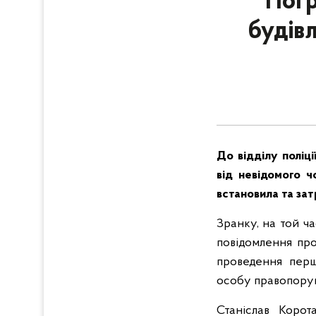
Погр
будівл
До відділу поліц
від невідомого ч
встановила та за
Зранку, на той ч
повідомлення про
проведення перш
особу правопоруш
Станіслав Корот