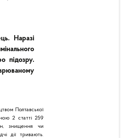
ць. Наразі
інального
о підозру.
озрюваному
цтвом Полтавської
ною 2 статті 259
ян, знищення чи
дчі дії тривають.