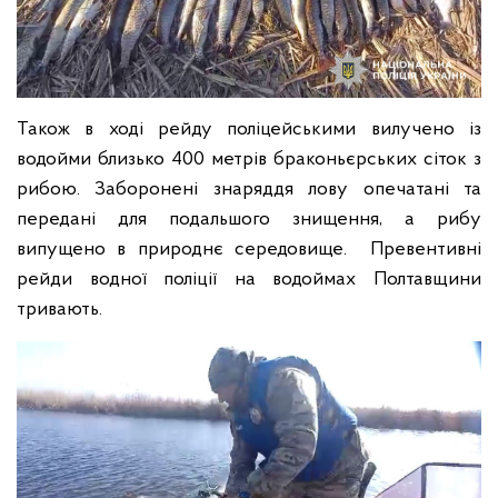
Також в ході рейду поліцейськими вилучено із
водойми близько 400 метрів браконьєрських сіток з
рибою. Заборонені знаряддя лову опечатані та
передані для подальшого знищення, а рибу
випущено в природнє середовище. Превентивні
рейди водної поліції на водоймах Полтавщини
тривають.