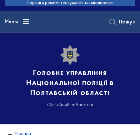
до
Портал в режимі тестування та наповнення
основного
вмісту
Меню
Пошук
Головне управління
Національної поліції в
Полтавській області
Офіційний вебпортал
Новини