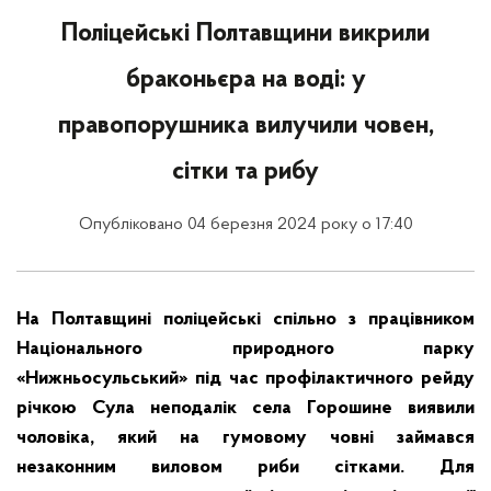
Поліцейські Полтавщини викрили
браконьєра на воді: у
правопорушника вилучили човен,
сітки та рибу
Опубліковано 04 березня 2024 року о 17:40
На Полтавщині поліцейські спільно з працівником
Національного природного парку
«Нижньосульський» під час профілактичного рейду
річкою Сула неподалік села Горошине виявили
чоловіка, який на гумовому човні займався
незаконним виловом риби сітками. Для