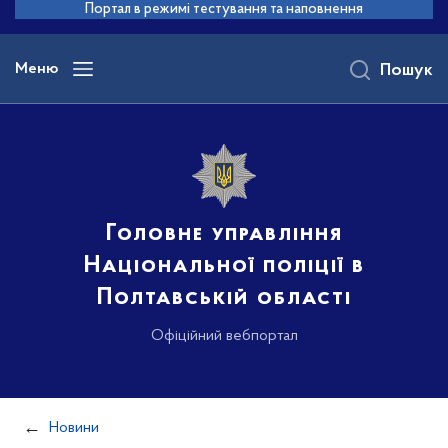
до
Портал в режимі тестування та наповнення
основного
вмісту
Меню
Пошук
Головне управління
Національної поліції в
Полтавській області
Офіційний вебпортал
Новини