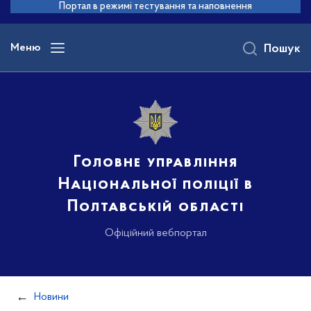
до
Портал в режимі тестування та наповнення
основного
вмісту
Меню
Пошук
Головне управління
Національної поліції в
Полтавській області
Офіційний вебпортал
Новини