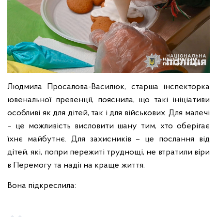
Людмила Просалова-Василюк, старша інспекторка
ювенальної превенції, пояснила, що такі ініціативи
особливі як для дітей, так і для військових. Для малечі
– це можливість висловити шану тим, хто оберігає
їхнє майбутнє. Для захисників – це послання від
дітей, які, попри пережиті труднощі, не втратили віри
в Перемогу та надії на краще життя.
Вона підкреслила: