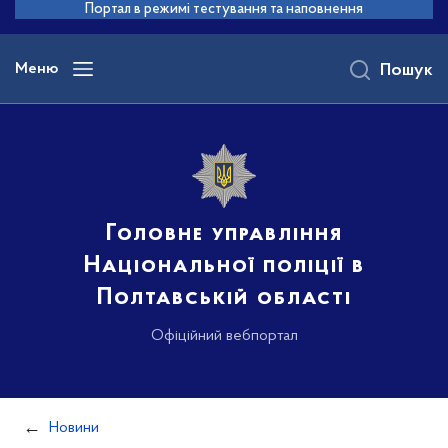
до
Портал в режимі тестування та наповнення
основного
вмісту
Меню
Пошук
Головне управління
Національної поліції в
Полтавській області
Офіційний вебпортал
Новини