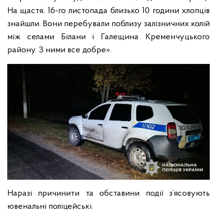
На щастя, 16-го листопада близько 10 години хлопців
знайшли. Вони перебували поблизу залізничних колій
між селами Білани і Галещина Кременчуцького
району. З ними все добре».
Наразі причинити та обставини події з’ясовують
ювенальні поліцейські.