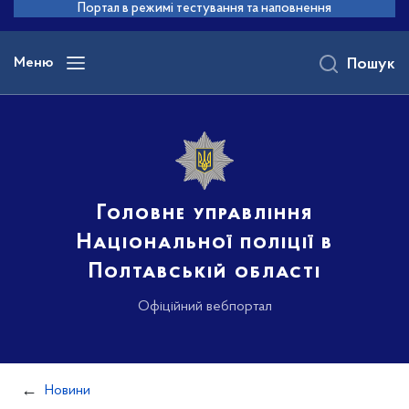
до
Портал в режимі тестування та наповнення
основного
вмісту
Меню
Пошук
Головне управління
Національної поліції в
Полтавській області
Офіційний вебпортал
Новини