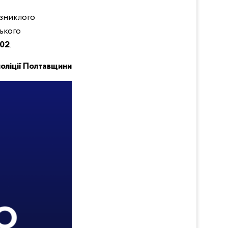
 зниклого
ького
102
.
поліції Полтавщини