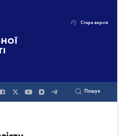
Стара версія
ьної
ті
Пошук