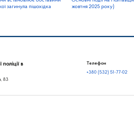
ини встановлює обставини
Основні події на Полтавщи
кої загинула пішохідка
жовтня 2025 року)
поліції в
Телефон
+380 (532) 51-77-02
а, 83