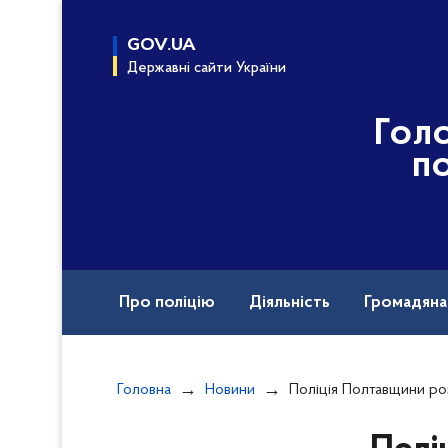
до
основного
GOV.UA
вмісту
Державні сайти України
Гол
по
Про поліцію
Діяльність
Громадян
Назавжди в строю
Головна
Новини
Поліція Полтавщини розшукує безвісти зниклого Оле