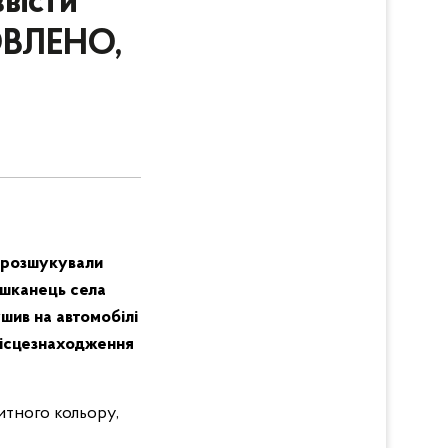
вісти
ОВЛЕНО,
ї розшукували
ешканець села
шив на автомобілі
 місцезнаходження
китного кольору,