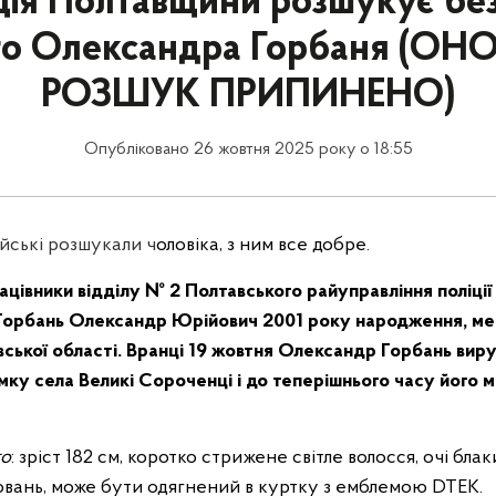
ція Полтавщини розшукує без
го Олександра Горбаня (ОН
РОЗШУК ПРИПИНЕНО)
Опубліковано 26 жовтня 2025 року о 18:55
ейські розшукали ч
оловіка, з ним все добре.
ацівники відділу № 2 Полтавського райуправління поліці
 Горбань Олександр Юрійович 2001 року народження, м
ської області. Вранці 19 жовтня Олександр Горбань виру
ямку села Великі Сороченці і до теперішнього часу його
го
: зріст 182 см, коротко стрижене світле волосся, очі бла
уювань, може бути одягнений в куртку з емблемою DTEK.