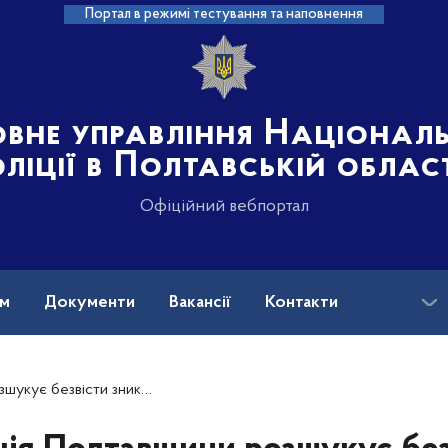
Портал в режимі тестування та наповнення
овне управління Націонал
ліції в Полтавській облас
Офіційний вебпортал
ам
Документи
Вакансії
Контакти
ксандра Горбаня (ОНОВЛЕНО, РОЗШУК ПРИПИНЕНО)