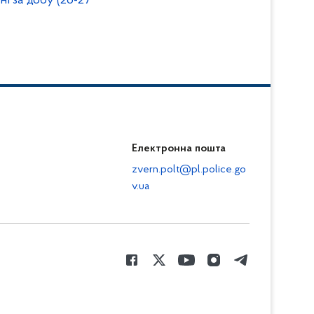
ні за добу (26-27
Електронна пошта
zvern.polt@pl.police.go
v.ua