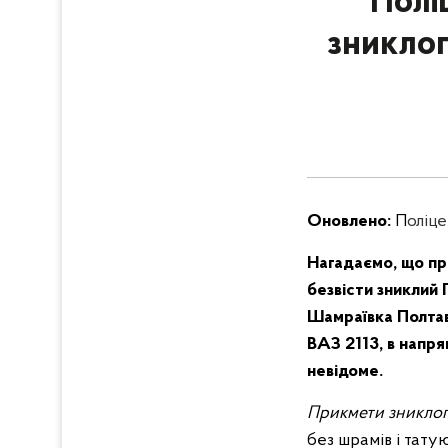
Полі
зникло
Оновлено:
П
оліц
Нагадаємо, що пр
безвісти зниклий
Шамраївка Полтав
ВАЗ 2113, в напр
невідоме.
Прикмети зникло
без шрамів і тат