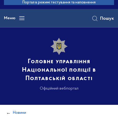
до
Портал в режимі тестування та наповнення
основного
вмісту
Меню
Пошук
Головне управління
Національної поліції в
Полтавській області
Офіційний вебпортал
Новини