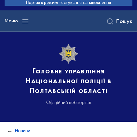
до
Портал в режимі тестування та наповнення
основного
вмісту
Меню
Пошук
Головне управління
Національної поліції в
Полтавській області
Офіційний вебпортал
Новини