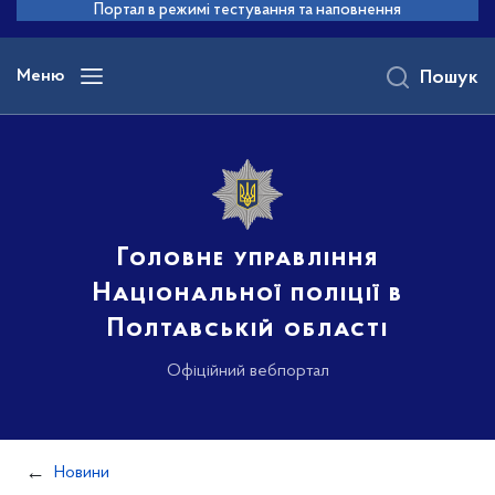
до
Портал в режимі тестування та наповнення
основного
вмісту
Меню
Пошук
Головне управління
Національної поліції в
Полтавській області
Офіційний вебпортал
Новини