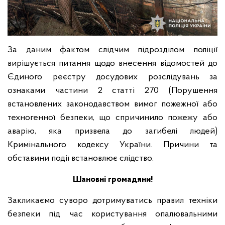
За даним фактом слідчим підрозділом поліції
вирішується питання щодо внесення відомостей до
Єдиного реєстру досудових розслідувань за
ознаками частини 2 статті 270 (Порушення
встановлених законодавством вимог пожежної або
техногенної безпеки, що спричинило пожежу або
аварію, яка призвела до загибелі людей)
Кримінального кодексу України.
Причини та
обставини події встановлює слідство.
Шановні громадяни!
Закликаємо суворо дотримуватись правил техніки
безпеки під час користування опалювальними