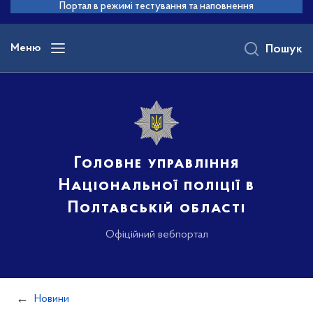
до
Портал в режимі тестування та наповнення
основного
вмісту
Меню
Пошук
Головне управління
Національної поліції в
Полтавській області
Офіційний вебпортал
Новини