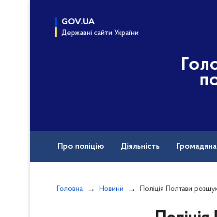
до
основного
GOV.UA
вмісту
Державні сайти України
Гол
по
Про поліцію
Діяльність
Громадян
Назавжди в строю
Головна
Новини
Поліція Полтави розшукала безвіс