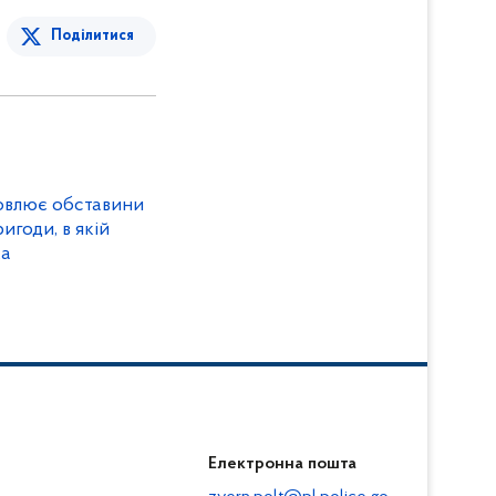
Поділитися
овлює обставини
годи, в якій
ка
Електронна пошта