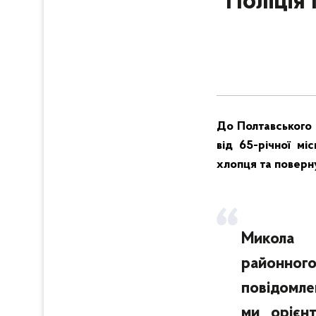
Поліція
До Полтавського 
від 65-річної мі
хлопця та поверн
Микола З
районног
повідомле
ми орієнт