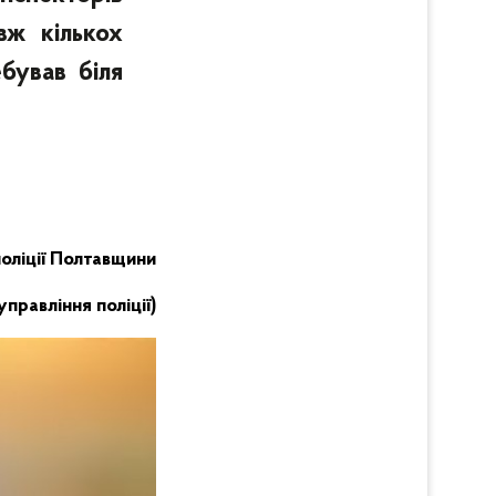
вж кількох
бував біля
поліції Полтавщини
правління поліції)