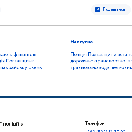
Поділитися
Наступна
ають фішингові
Поліція Полтавщини встан
ція Полтавщини
дорожньо-транспортної при
шахрайську схему
травмовано водія легкови
поліції в
Телефон