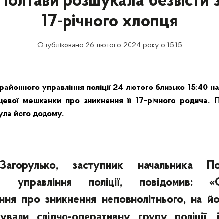
 Полтави розшукала безвісти 
17-річного хлопця
Опубліковано 26 лютого 2024 року о 15:15
районного управління поліції 24 лютого близько 15:40 н
сцевої мешканки про зникнення її 17-річного родича. 
ула його додому.
агорулько, заступник начальника Пол
о управління поліції, повідомив: «
ння про зникнення неповнолітнього, на й
ували слідчо-оперативну групу поліції, і