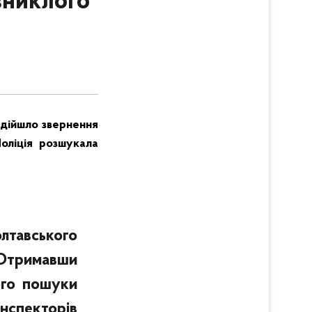
зниклого
адійшло звернення
Поліція розшукала
тавського
Отримавши
ого пошуки
нспекторів