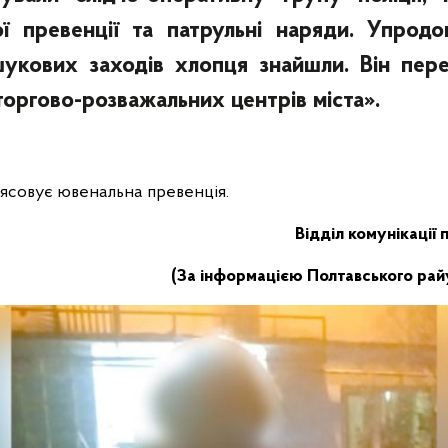
ї превенції та патрульні наряди. Упродо
укових заходів хлопця знайшли. Він пере
торгово-розважальних центрів міста».
’ясовує ювенальна превенція.
Відділ комунікації 
(За інформацією Полтавського райу