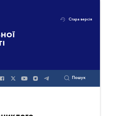
Стара версія
ьної
ті
Пошук