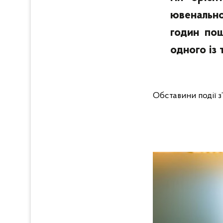
ювенально
годин пош
одного із 
Обставини події з