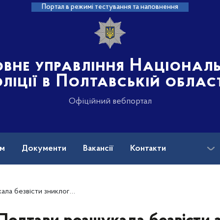
Портал в режимі тестування та наповнення
овне управління Націонал
ліції в Полтавській облас
Офіційний вебпортал
ам
Документи
Вакансії
Контакти
ти зниклого 17-річного хлопця