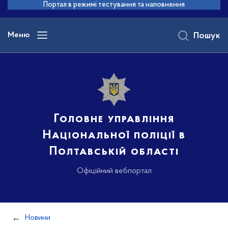
до
Портал в режимі тестування та наповнення
основного
вмісту
Меню
Пошук
Головне управління
Національної поліції в
Полтавській області
Офіційний вебпортал
Новини