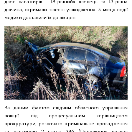
двоє пасажирів - 18-річнийх хлопець та 13-річна
дівчина, отримали тілесні ушкодження. З місця події
медики доставили їх до лікарні.
За даним фактом слідчим обласного управління
поліції, під процесуальним керівництвом
прокуратури, розпочато кримінальне провадження
за частиною 2 статті 286 (Порушення правил