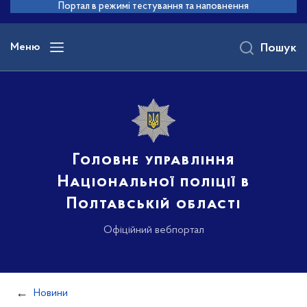
до
Портал в режимі тестування та наповнення
основного
вмісту
Меню
Пошук
Головне управління
Національної поліції в
Полтавській області
Офіційний вебпортал
Новини