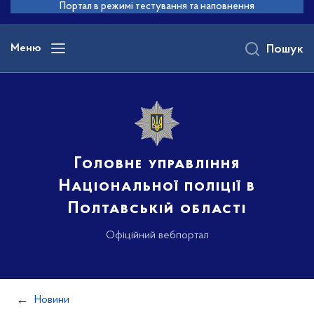
до
Портал в режимі тестування та наповнення
основного
вмісту
Меню
Пошук
Головне управління
Національної поліції в
Полтавській області
Офіційний вебпортал
Новини