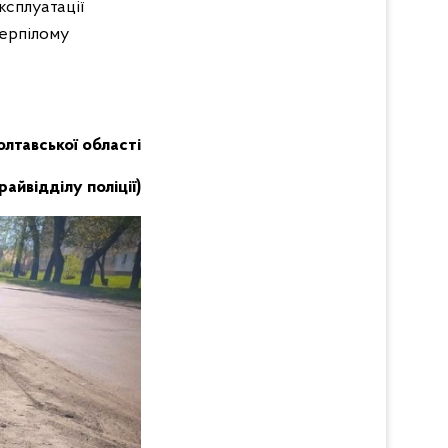
сплуатації
терпілому
Полтавської області
айвідділу поліції)