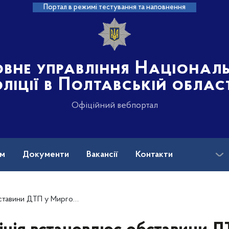
Портал в режимі тестування та наповнення
овне управління Націонал
ліції в Полтавській облас
Офіційний вебпортал
ам
Документи
Вакансії
Контакти
ому районі, в якій травмувався мотоцикліст