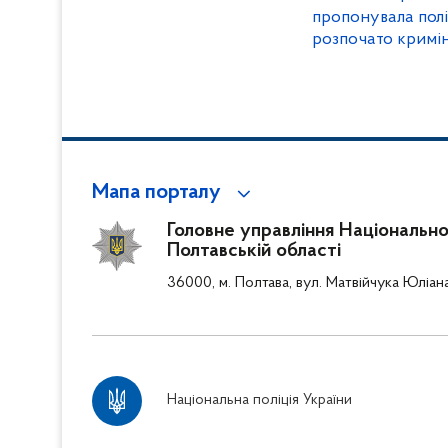
пропонувала пол
розпочато кримі
Мапа порталу
Головне управління Національної 
Полтавській області
36000, м. Полтава, вул. Матвійчука Юліан
Національна поліція України