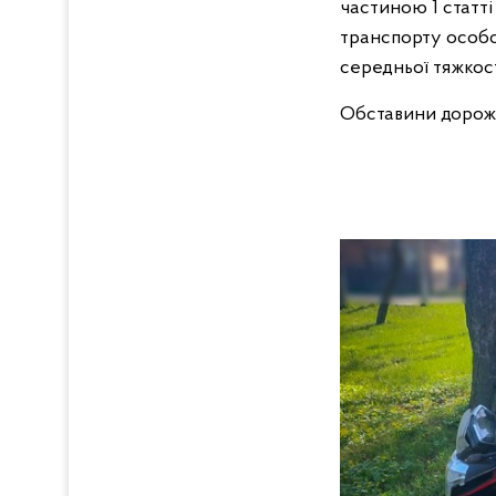
частиною 1 статт
транспорту особо
середньої тяжкос
Обставини дорожн