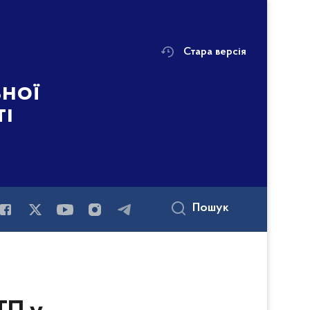
Стара версія
ьної
ті
Пошук