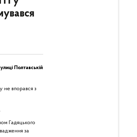
ТП у
мувався
улиці Полтавській
у не впорався з
.
вом Гадяцького
вадження за