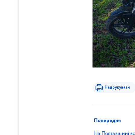
Надрукувати
Попередня
На Полтавщині во