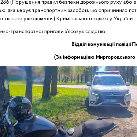
і 286 (Порушення правил безпеки дорожнього руху або ек
ю, яка керує транспортним засобом, що спричинило по
ті тілесне ушкодження) Кримінального кодексу України.
ьо-транспортної пригоди з’ясовує слідство.
Відділ комунікації поліції 
(За інформацією Миргородського р