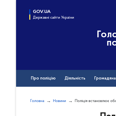
до
основного
GOV.UA
вмісту
Державні сайти України
Гол
по
Про поліцію
Діяльність
Громадян
Назавжди в строю
Головна
Новини
Поліція встановлює обставини ДТП у Миргородськ