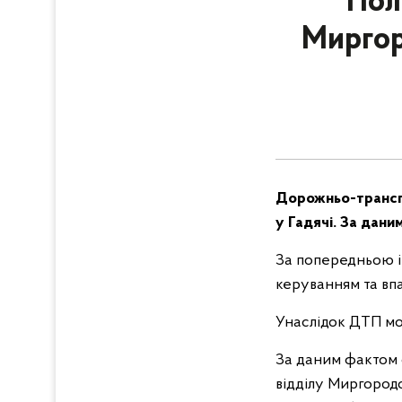
Пол
Миргор
Дорожньо-транспо
у Гадячі. За дан
За попередньою і
керуванням та впа
Унаслідок ДТП мо
За даним фактом с
відділу Миргород