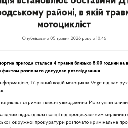
іція встановлює обставини Д
одському районі, в якій трав
мотоцикліст
Опубліковано 05 травня 2026 року о 10:46
ртна пригода сталася 4 травня близько 8:00 години на в
им фактом розпочато досудове розслідування.
нформацією, 17-річний водій мотоцикла Voge під час рух
в.
тоцикліст отримав тілесні ушкодження. Його ушпиталили
лідчим підрозділом поліції під процесуальним керівницт
ської окружної прокуратури розпочато кримінальне про