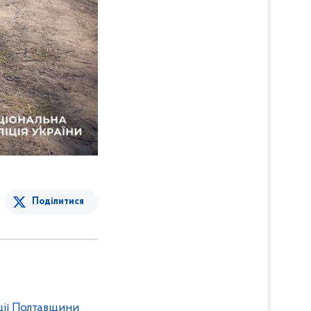
Поділитися
іції Полтавщини