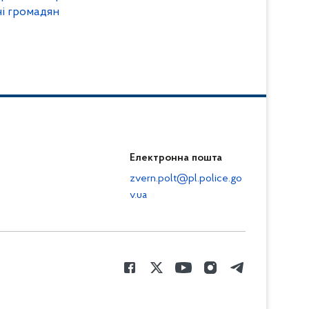
чі громадян
Електронна пошта
zvern.polt@pl.police.go
v.ua