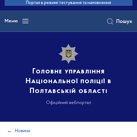
до
Портал в режимі тестування та наповнення
основного
вмісту
Меню
Пошук
Головне управління
Національної поліції в
Полтавській області
Офіційний вебпортал
Новини