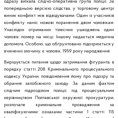
одразу виїхала слідчо-оперативна група поліції. За
попередньою версією слідства, у торговому центрі
виник конфлікт між відвідувачами. Один із учасників
конфлікту наніс ножові поранення двом чоловікам.
Унаслідок отриманих тілесних ушкоджень один
чоловік помер на місці. Іншому надається медична
допомога. Особою, що обґрунтовано підозрюється у
вчиненні злочину, є чоловік, 1959 року народження.
Вирішується питання щодо затримання фігуранта в
порядку статті 208 Кримінального процесуального
кодексу України, повідомлення йому про підозру та
обрання запобіжного заходу. За даним фактом
слідчим підрозділом поліції, під процесуальним
керівництвом Полтавської окружної прокуратури,
розпочате кримінальне провадження за
кваліфікуючими ознаками частини 1 статті 115